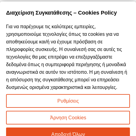
Περιήγηση
Διαχείριση Συγκατάθεσης – Cookies Policy
Αρχική
Σχετικά με εμάς
Για να παρέχουμε τις καλύτερες εμπειρίες,
Καταστήματα
χρησιμοποιούμε τεχνολογίες όπως τα cookies για να
Προϊόντα
αποθηκεύουμε και/ή να έχουμε πρόσβαση σε
Κατάλογος επίπλων MSA
πληροφορίες συσκευής. Η συναίνεσή σας σε αυτές τις
Nέα – Προτάσεις
τεχνολογίες θα μας επιτρέψει να επεξεργαζόμαστε
Επικοινωνία
δεδομένα όπως η συμπεριφορά περιήγησης ή μοναδικά
αναγνωριστικά σε αυτόν τον ιστότοπο. Η μη συναίνεση ή
Πρόσφατα Άρθρα
η απόσυρση της συγκατάθεσης μπορεί να επηρεάσει
Τελικές χειμερινές εκπτώσεις -50% σε όλα τα
δυσμενώς ορισμένα χαρακτηριστικά και λειτουργίες.
προϊόντα!
Ρυθμίσεις
Βρείτε όλα τα πασχαλινά μας είδη σε -50% έκπτωση!
Άρνηση Cookies
DOMUS HOMUS
2023. developed by
PYLARINOS Advertising
Αποδοχή Όλων