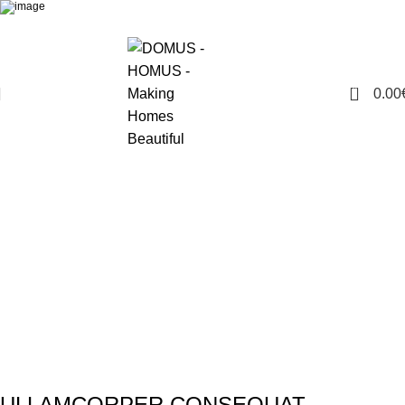
0
0.00
Portfolio
Αρχική
Portfolio
Imperdiet mauris a nontin
ULLAMCORPER CONSEQUAT