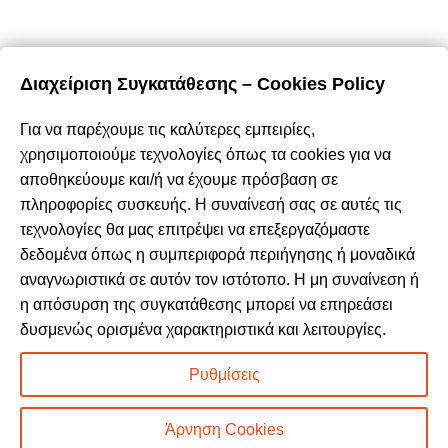
Διαχείριση Συγκατάθεσης – Cookies Policy
E-Shop
Καλάθι Αγορών
Για να παρέχουμε τις καλύτερες εμπειρίες,
Ο Λογαριασμός Μου
χρησιμοποιούμε τεχνολογίες όπως τα cookies για να
Τρόποι Πληρωμής
αποθηκεύουμε και/ή να έχουμε πρόσβαση σε
Τρόποι Αποστολής
πληροφορίες συσκευής. Η συναίνεσή σας σε αυτές τις
Επιστροφές & Ακυρώσεις
τεχνολογίες θα μας επιτρέψει να επεξεργαζόμαστε
Όροι & Προϋποθέσεις
δεδομένα όπως η συμπεριφορά περιήγησης ή μοναδικά
Προσωπικά Δεδομένα – Cookies
αναγνωριστικά σε αυτόν τον ιστότοπο. Η μη συναίνεση ή
η απόσυρση της συγκατάθεσης μπορεί να επηρεάσει
Περιήγηση
δυσμενώς ορισμένα χαρακτηριστικά και λειτουργίες.
Αρχική
Ρυθμίσεις
Σχετικά με εμάς
Καταστήματα
Άρνηση Cookies
Προϊόντα