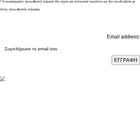
* Η συγκεκριμένη προωθητική ενέργεια δεν ισχύει για εκπτωτικά προϊόντα και δεν συνδυάζεται με
άλλες προωθητικές ενέργειες.
Email address:
Καταστήματα: Θεσσαλονίκη / Αθήνα / Λάρισα
Τηλ.:
(+30) 2310 47.43.03
Email:
eshop@domushomus.gr