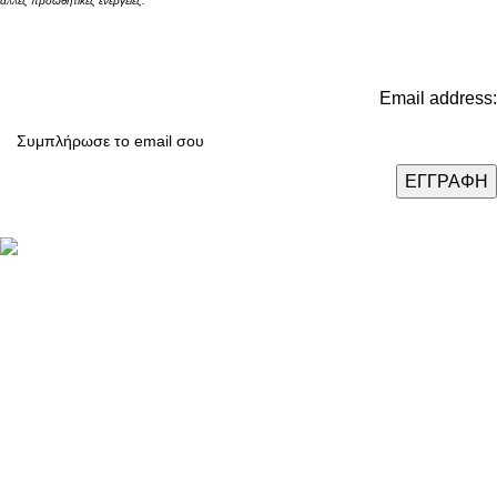
άλλες προωθητικές ενέργειες.
Email address:
Καταστήματα: Θεσσαλονίκη / Αθήνα / Λάρισα
Τηλ.:
(+30) 2310 47.43.03
Email:
eshop@domushomus.gr