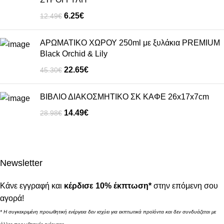
6.25
€
12.49
€
ΑΡΩΜΑΤΙΚΟ ΧΩΡΟΥ 250ml με ξυλάκια PREMIUM
Black Orchid & Lily
22.65
€
45.30
€
ΒΙΒΛΙΟ ΔΙΑΚΟΣΜΗΤΙΚΟ ΣΚ ΚΑΦΕ 26x17x7cm
14.49
€
28.98
€
Newsletter
Κάνε εγγραφή και
κέρδισε 10% έκπτωση*
στην επόμενη σου
αγορά!
* Η συγκεκριμένη προωθητική ενέργεια δεν ισχύει για εκπτωτικά προϊόντα και δεν συνδυάζεται με