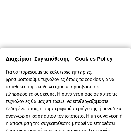
E-Shop
Καλάθι Αγορών
Ο Λογαριασμός Μου
Τρόποι Πληρωμής
Τρόποι Αποστολής
Επιστροφές & Ακυρώσεις
Όροι & Προϋποθέσεις
Διαχείριση Συγκατάθεσης – Cookies Policy
Προσωπικά Δεδομένα – Cookies
Για να παρέχουμε τις καλύτερες εμπειρίες,
Περιήγηση
χρησιμοποιούμε τεχνολογίες όπως τα cookies για να
αποθηκεύουμε και/ή να έχουμε πρόσβαση σε
Αρχική
πληροφορίες συσκευής. Η συναίνεσή σας σε αυτές τις
Σχετικά με εμάς
τεχνολογίες θα μας επιτρέψει να επεξεργαζόμαστε
Καταστήματα
δεδομένα όπως η συμπεριφορά περιήγησης ή μοναδικά
Προϊόντα
αναγνωριστικά σε αυτόν τον ιστότοπο. Η μη συναίνεση ή
Κατάλογος επίπλων MSA
η απόσυρση της συγκατάθεσης μπορεί να επηρεάσει
Nέα – Προτάσεις
δυσμενώς ορισμένα χαρακτηριστικά και λειτουργίες.
Επικοινωνία