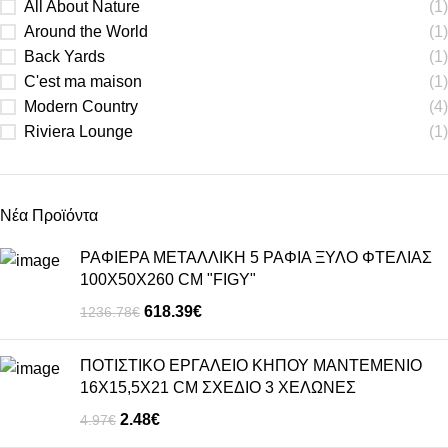
All About Nature
(1)
Around the World
(1)
Back Yards
(1)
C'est ma maison
(1)
Modern Country
(4)
Riviera Lounge
(1)
Νέα Προϊόντα
ΡΑΦΙΕΡΑ ΜΕΤΑΛΛΙΚΗ 5 ΡΑΦΙΑ ΞΥΛΟ ΦΤΕΛΙΑΣ
100Χ50Χ260 CM "FIGY"
618.39
€
1236.78
€
ΠΟΤΙΣΤΙΚΟ ΕΡΓΑΛΕΙΟ ΚΗΠΟΥ ΜΑΝΤΕΜΕΝΙΟ
16Χ15,5Χ21 CM ΣΧΕΔΙΟ 3 ΧΕΛΩΝΕΣ
2.48
€
4.97
€