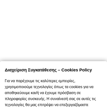
E-Shop
Καλάθι Αγορών
Ο Λογαριασμός Μου
Τρόποι Πληρωμής
Τρόποι Αποστολής
Επιστροφές & Ακυρώσεις
Όροι & Προϋποθέσεις
Προσωπικά Δεδομένα – Cookies
Διαχείριση Συγκατάθεσης – Cookies Policy
Περιήγηση
Για να παρέχουμε τις καλύτερες εμπειρίες,
Αρχική
χρησιμοποιούμε τεχνολογίες όπως τα cookies για να
Σχετικά με εμάς
αποθηκεύουμε και/ή να έχουμε πρόσβαση σε
Καταστήματα
πληροφορίες συσκευής. Η συναίνεσή σας σε αυτές τις
Προϊόντα
τεχνολογίες θα μας επιτρέψει να επεξεργαζόμαστε
Κατάλογος επίπλων MSA