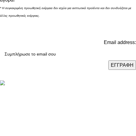
* Η συγκεκριμένη προωθητική ενέργεια δεν ισχύει για εκπτωτικά προϊόντα και δεν συνδυάζεται με
άλλες προωθητικές ενέργειες.
Email address:
Καταστήματα: Θεσσαλονίκη / Αθήνα / Λάρισα
Τηλ.:
(+30) 2310 47.43.03
Email:
eshop@domushomus.gr