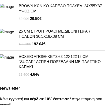
BROWN ΚΩΝΙΚΟ ΚΑΠΕΛΟ ΠΟΛΥΕΛ. 24X55X37
ΥΨΟΣ CM
29.50
€
59.00
€
25 CM ΣΤΡΟΓΓ.ΡΟΛΟΙ ΜΕ ΔΙΕΘΝΗ ΩΡΑ 7
ΠΟΛΕΩΝ 30,5X18X38 CM
192.04
€
480.10
€
ΔΟΧΕΙΟ ΑΠΟΘΗΚΕΥΣΗΣ 12X12X12 CM
"SUGAR" ΑΣΠΡΗ ΠΟΡΣΕΛΑΝΗ ΜΕ ΠΛΑΣΤΙΚΟ
ΚΑΠΑΚΙ
4.64
€
11.60
€
Newsletter
Κάνε εγγραφή και
κέρδισε 10% έκπτωση*
στην επόμενη σου
αγορά!