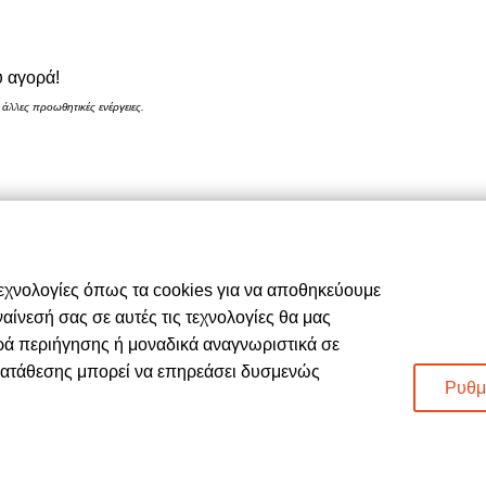
 αγορά!
 άλλες προωθητικές ενέργειες.
Περιήγηση
ν
Αρχική
ς Μου
Σχετικά με εμάς
ωμής
Καταστήματα
τεχνολογίες όπως τα cookies για να αποθηκεύουμε
ολής
Προϊόντα
ίνεσή σας σε αυτές τις τεχνολογίες θα μας
 Ακυρώσεις
Κατάλογος επίπλων MSA
ρά περιήγησης ή μοναδικά αναγνωριστικά σε
οθέσεις
Nέα – Προτάσεις
κατάθεσης μπορεί να επηρεάσει δυσμενώς
δομένα – Cookies
Επικοινωνία
Ρυθμ