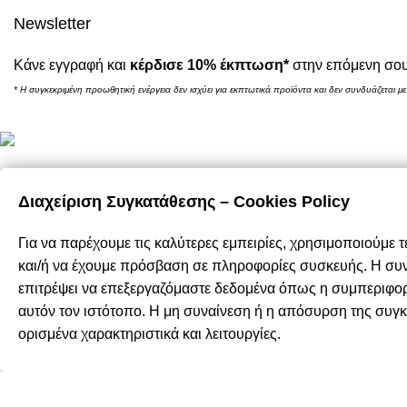
Newsletter
Κάνε εγγραφή και
κέρδισε 10% έκπτωση*
στην επόμενη σου
* Η συγκεκριμένη προωθητική ενέργεια δεν ισχύει για εκπτωτικά προϊόντα και δεν συνδυάζεται με
E-Shop
Καλάθι Αγορώ
Διαχείριση Συγκατάθεσης – Cookies Policy
Καταστήματα: Θεσσαλονίκη / Αθήνα /
Ο Λογαριασμό
Τρόποι Πληρ
Λάρισα
Για να παρέχουμε τις καλύτερες εμπειρίες, χρησιμοποιούμε 
Τρόποι Αποστ
Τηλ.:
(+30) 2310 47.43.03
και/ή να έχουμε πρόσβαση σε πληροφορίες συσκευής. Η συνα
Επιστροφές &
επιτρέψει να επεξεργαζόμαστε δεδομένα όπως η συμπεριφο
Email:
eshop@domushomus.gr
Όροι & Προϋπ
αυτόν τον ιστότοπο. Η μη συναίνεση ή η απόσυρση της συγ
Προσωπικά Δε
ορισμένα χαρακτηριστικά και λειτουργίες.
DOMUS HOMUS
2023. developed by
PYLARINOS Advertising