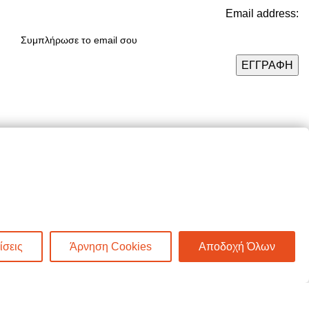
Email address:
Πρόσφατα Άρθρα
Τελικές χειμερινές εκπτώσεις
-50% σε όλα τα προϊόντα!
Βρείτε όλα τα πασχαλινά μας
είδη σε -50% έκπτωση!
ίσεις
Άρνηση Cookies
Αποδοχή Όλων