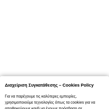
Email:
eshop@domushomus.gr
E-Shop
Καλάθι Αγορών
Ο Λογαριασμός Μου
Τρόποι Πληρωμής
Τρόποι Αποστολής
Επιστροφές & Ακυρώσεις
Όροι & Προϋποθέσεις
Προσωπικά Δεδομένα – Cookies
Διαχείριση Συγκατάθεσης – Cookies Policy
Περιήγηση
Για να παρέχουμε τις καλύτερες εμπειρίες,
Αρχική
χρησιμοποιούμε τεχνολογίες όπως τα cookies για να
Σχετικά με εμάς
αποθηκεύουμε και/ή να έχουμε πρόσβαση σε