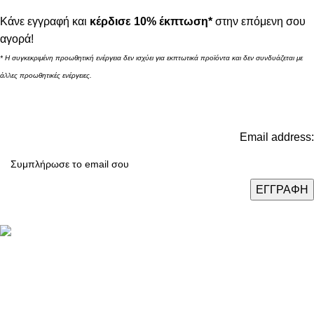
Κάνε εγγραφή και
κέρδισε 10% έκπτωση*
στην επόμενη σου
αγορά!
* Η συγκεκριμένη προωθητική ενέργεια δεν ισχύει για εκπτωτικά προϊόντα και δεν συνδυάζεται με
άλλες προωθητικές ενέργειες.
Email address:
Καταστήματα: Θεσσαλονίκη / Αθήνα / Λάρισα
Τηλ.:
(+30) 2310 47.43.03