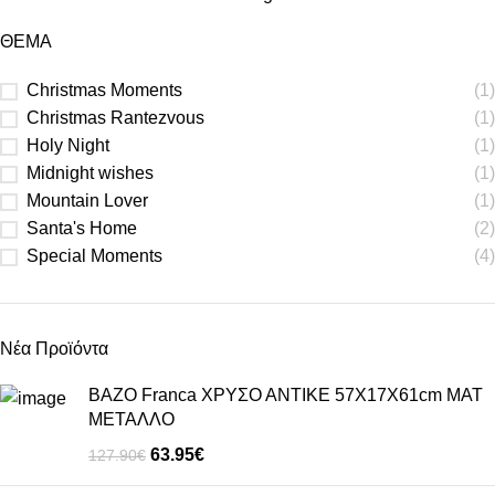
ΘΕΜΑ
Christmas Moments
(1)
Christmas Rantezvous
(1)
Holy Night
(1)
Midnight wishes
(1)
Mountain Lover
(1)
Santa's Home
(2)
Special Moments
(4)
Νέα Προϊόντα
ΒΑΖΟ Franca ΧΡΥΣΟ ΑΝΤΙΚΕ 57Χ17Χ61cm ΜΑΤ
ΜΕΤΑΛΛΟ
63.95
€
127.90
€