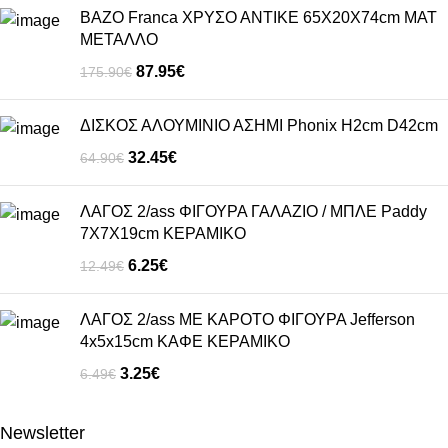
ΒΑΖΟ Franca ΧΡΥΣΟ ΑΝΤΙΚΕ 65Χ20Χ74cm ΜΑΤ
ΜΕΤΑΛΛΟ
87.95
€
175.90
€
ΔΙΣΚΟΣ ΑΛΟΥΜΙΝΙΟ ΑΣΗΜΙ Phonix H2cm D42cm
32.45
€
64.90
€
ΛΑΓΟΣ 2/ass ΦΙΓΟΥΡΑ ΓΑΛΑΖΙΟ / ΜΠΛΕ Paddy
7Χ7Χ19cm ΚΕΡΑΜΙΚΟ
6.25
€
12.49
€
ΛΑΓΟΣ 2/ass ΜΕ ΚΑΡΟΤΟ ΦΙΓΟΥΡΑ Jefferson
4x5x15cm ΚΑΦΕ ΚΕΡΑΜΙΚΟ
3.25
€
6.49
€
Newsletter