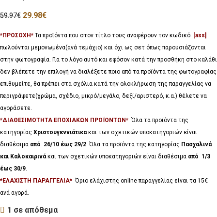
29.98
€
59.97
€
*ΠΡΟΣΟΧΗ*
Τα προϊόντα που στον τίτλο τους αναφέρουν τον κωδικό
[ass]
πωλούνται μεμονωμένα(ανά τεμάχιο) και όχι ως σετ όπως παρουσιάζονται
στην φωτογραφία. Για το λόγο αυτό και εφόσον κατά την προσθήκη στο καλάθι
δεν βλέπετε την επιλογή να διαλέξετε ποιο από τα προϊόντα της φωτογραφίας
επιθυμείτε, θα πρέπει στα σχόλια κατά την ολοκλήρωση της παραγγελίας να
περιγράψετε(χρώμα, σχέδιο, μικρό/μεγάλο, δεξί/αριστερό, κ.α.) θέλετε να
αγοράσετε.
*ΔΙΑΘΕΣΙΜΟΤΗΤΑ ΕΠΟΧΙΑΚΩΝ ΠΡΟΪΟΝΤΩΝ*
Όλα τα προϊόντα της
κατηγορίας
Χριστουγεννιάτικα
και των σχετικών υποκατηγοριών είναι
διαθέσιμα
από 26/10 έως 29/2
. Όλα τα προϊόντα της κατηγορίας
Πασχαλινά
και Καλοκαιρινά
και των σχετικών υποκατηγοριών είναι διαθέσιμα
από 1/3
έως 30/9
.
*ΕΛΑΧΙΣΤΗ ΠΑΡΑΓΓΕΛΙΑ*
Όριο ελάχιστης online παραγγελίας είναι τα 15€
ανά αγορά.
1 σε απόθεμα