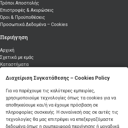
Τρόποι Αποστολής
Επιστροφές & Ακυρώσεις
Όροι & Προϋποθέσεις
Προσωπικά Δεδομένα – Cookies
Περιήγηση
Αρχική
Σχετικά με εμάς
Καταστήματα
Προϊόντα
Διαχείριση Συγκατάθεσης – Cookies Policy
Κατάλογος επίπλων MSA
Nέα – Προτάσεις
Για να παρέχουμε τις καλύτερες εμπειρίες,
Επικοινωνία
χρησιμοποιούμε τεχνολογίες όπως τα cookies για να
Πρόσφατα Άρθρα
αποθηκεύουμε και/ή να έχουμε πρόσβαση σε
πληροφορίες συσκευής. Η συναίνεσή σας σε αυτές τις
Τελικές χειμερινές εκπτώσεις -50% σε όλα τα
τεχνολογίες θα μας επιτρέψει να επεξεργαζόμαστε
προϊόντα!
δεδομένα όπως η συμπεριφορά περιήγησης ή μοναδικά