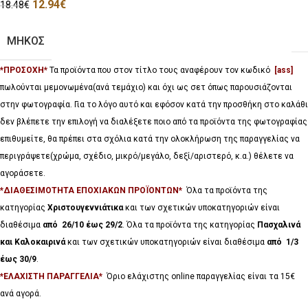
12.94
€
18.48
€
ΜΗΚΟΣ
*ΠΡΟΣΟΧΗ*
Τα προϊόντα που στον τίτλο τους αναφέρουν τον κωδικό
[ass]
πωλούνται μεμονωμένα(ανά τεμάχιο) και όχι ως σετ όπως παρουσιάζονται
στην φωτογραφία. Για το λόγο αυτό και εφόσον κατά την προσθήκη στο καλάθι
δεν βλέπετε την επιλογή να διαλέξετε ποιο από τα προϊόντα της φωτογραφίας
επιθυμείτε, θα πρέπει στα σχόλια κατά την ολοκλήρωση της παραγγελίας να
περιγράψετε(χρώμα, σχέδιο, μικρό/μεγάλο, δεξί/αριστερό, κ.α.) θέλετε να
αγοράσετε.
*ΔΙΑΘΕΣΙΜΟΤΗΤΑ ΕΠΟΧΙΑΚΩΝ ΠΡΟΪΟΝΤΩΝ*
Όλα τα προϊόντα της
κατηγορίας
Χριστουγεννιάτικα
και των σχετικών υποκατηγοριών είναι
διαθέσιμα
από 26/10 έως 29/2
. Όλα τα προϊόντα της κατηγορίας
Πασχαλινά
και Καλοκαιρινά
και των σχετικών υποκατηγοριών είναι διαθέσιμα
από 1/3
έως 30/9
.
*ΕΛΑΧΙΣΤΗ ΠΑΡΑΓΓΕΛΙΑ*
Όριο ελάχιστης online παραγγελίας είναι τα 15€
ανά αγορά.