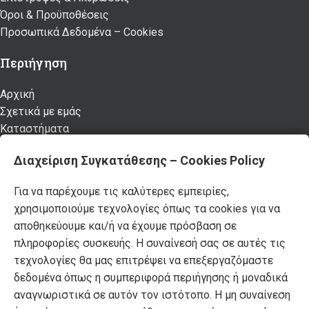
Όροι & Προϋποθέσεις
Προσωπικά Δεδομένα – Cookies
Περιήγηση
Αρχική
Σχετικά με εμάς
Καταστήματα
Προϊόντα
Διαχείριση Συγκατάθεσης – Cookies Policy
Κατάλογος επίπλων MSA
Nέα – Προτάσεις
Για να παρέχουμε τις καλύτερες εμπειρίες,
Επικοινωνία
χρησιμοποιούμε τεχνολογίες όπως τα cookies για να
αποθηκεύουμε και/ή να έχουμε πρόσβαση σε
Πρόσφατα Άρθρα
πληροφορίες συσκευής. Η συναίνεσή σας σε αυτές τις
Τελικές χειμερινές εκπτώσεις -50% σε όλα τα
τεχνολογίες θα μας επιτρέψει να επεξεργαζόμαστε
προϊόντα!
δεδομένα όπως η συμπεριφορά περιήγησης ή μοναδικά
αναγνωριστικά σε αυτόν τον ιστότοπο. Η μη συναίνεση