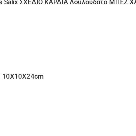
Salix ΣΧΕΔΙΟ ΚΑΡΔΙΑ Λουλουδάτο ΜΠΕΖ Χ
Σ 10Χ10Χ24cm