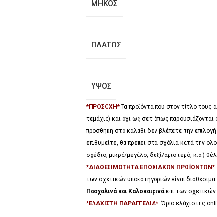
ΜΗΚΟΣ
ΠΛΑΤΟΣ
ΥΨΟΣ
*ΠΡΟΣΟΧΗ*
Τα προϊόντα που στον τίτλο τους
τεμάχιο) και όχι ως σετ όπως παρουσιάζονται 
προσθήκη στο καλάθι δεν βλέπετε την επιλογή
επιθυμείτε, θα πρέπει στα σχόλια κατά την ο
σχέδιο, μικρό/μεγάλο, δεξί/αριστερό, κ.α.) θ
*ΔΙΑΘΕΣΙΜΟΤΗΤΑ ΕΠΟΧΙΑΚΩΝ ΠΡΟΪΟΝΤΩΝ
των σχετικών υποκατηγοριών είναι διαθέσιμα
Πασχαλινά και Καλοκαιρινά
και των σχετικών 
*ΕΛΑΧΙΣΤΗ ΠΑΡΑΓΓΕΛΙΑ*
Όριο ελάχιστης onli