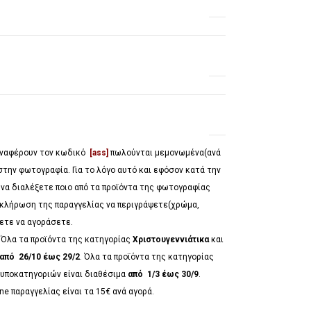
 αναφέρουν τον κωδικό
[ass]
πωλούνται μεμονωμένα(ανά
στην φωτογραφία. Για το λόγο αυτό και εφόσον κατά την
 να διαλέξετε ποιο από τα προϊόντα της φωτογραφίας
λοκλήρωση της παραγγελίας να περιγράψετε(χρώμα,
έλετε να αγοράσετε.
*
Όλα τα προϊόντα της κατηγορίας
Χριστουγεννιάτικα
και
από 26/10 έως 29/2
. Όλα τα προϊόντα της κατηγορίας
υποκατηγοριών είναι διαθέσιμα
από 1/3 έως 30/9
.
ne παραγγελίας είναι τα 15€ ανά αγορά.