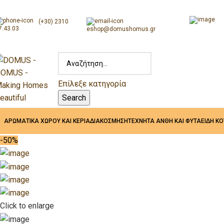
(+30) 2310
7.43.03
eshop@domushomus.gr
Επίλεξε κατηγορία
Search
ΑΡΩΜΑΤΙΚΑ ΧΩΡΟΥ ΚΑΙ ΚΕΡΙΑ
ΔΙΑΚΟΣΜΗΣΗ
ΤΕΧΝΗΤΑ ΑΝΘΗ ΚΑΙ ΦΥΤΑ
ΕΙΔΗ Κ
-50%
Click to enlarge