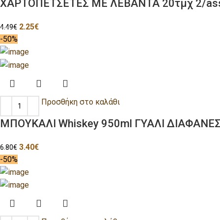
ΧΑΡΤΟΠΕΤΣΕΤΕΣ ΜΕ ΛΕΒΑΝΤΑ 20τμχ 2/ass 
2.25
€
4.49
€
-50%
Προσθήκη στο καλάθι
ΜΠΟΥΚΑΛΙ Whiskey 950ml ΓΥΑΛΙ ΔΙΑΦΑΝΕ
3.40
€
6.80
€
-50%