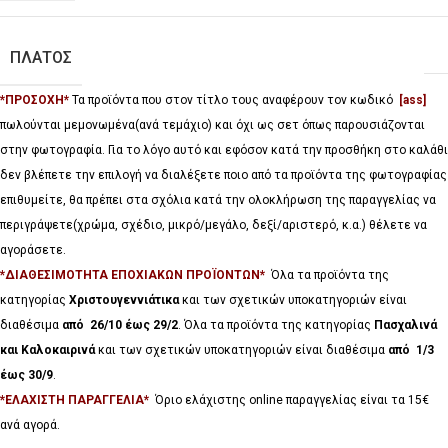
ΠΛΑΤΟΣ
*ΠΡΟΣΟΧΗ*
Τα προϊόντα που στον τίτλο τους αναφέρουν τον κωδικό
[ass]
πωλούνται μεμονωμένα(ανά τεμάχιο) και όχι ως σετ όπως παρουσιάζονται
στην φωτογραφία. Για το λόγο αυτό και εφόσον κατά την προσθήκη στο καλάθι
δεν βλέπετε την επιλογή να διαλέξετε ποιο από τα προϊόντα της φωτογραφίας
επιθυμείτε, θα πρέπει στα σχόλια κατά την ολοκλήρωση της παραγγελίας να
περιγράψετε(χρώμα, σχέδιο, μικρό/μεγάλο, δεξί/αριστερό, κ.α.) θέλετε να
αγοράσετε.
*ΔΙΑΘΕΣΙΜΟΤΗΤΑ ΕΠΟΧΙΑΚΩΝ ΠΡΟΪΟΝΤΩΝ*
Όλα τα προϊόντα της
κατηγορίας
Χριστουγεννιάτικα
και των σχετικών υποκατηγοριών είναι
διαθέσιμα
από 26/10 έως 29/2
. Όλα τα προϊόντα της κατηγορίας
Πασχαλινά
και Καλοκαιρινά
και των σχετικών υποκατηγοριών είναι διαθέσιμα
από 1/3
έως 30/9
.
*ΕΛΑΧΙΣΤΗ ΠΑΡΑΓΓΕΛΙΑ*
Όριο ελάχιστης online παραγγελίας είναι τα 15€
ανά αγορά.