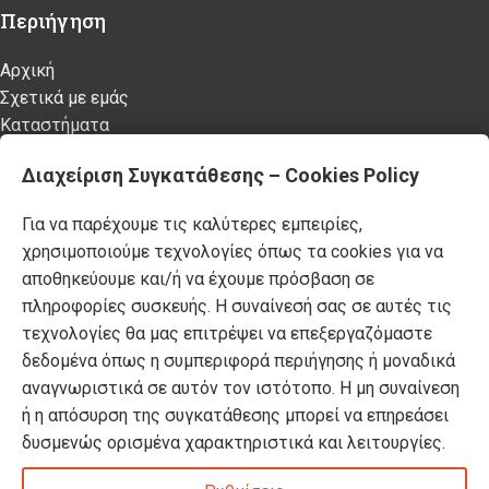
Περιήγηση
Αρχική
Σχετικά με εμάς
Καταστήματα
Προϊόντα
Διαχείριση Συγκατάθεσης – Cookies Policy
Κατάλογος επίπλων MSA
Nέα – Προτάσεις
Για να παρέχουμε τις καλύτερες εμπειρίες,
Επικοινωνία
χρησιμοποιούμε τεχνολογίες όπως τα cookies για να
αποθηκεύουμε και/ή να έχουμε πρόσβαση σε
Πρόσφατα Άρθρα
πληροφορίες συσκευής. Η συναίνεσή σας σε αυτές τις
Τελικές χειμερινές εκπτώσεις -50% σε όλα τα
τεχνολογίες θα μας επιτρέψει να επεξεργαζόμαστε
προϊόντα!
δεδομένα όπως η συμπεριφορά περιήγησης ή μοναδικά
αναγνωριστικά σε αυτόν τον ιστότοπο. Η μη συναίνεση
ή η απόσυρση της συγκατάθεσης μπορεί να επηρεάσει
Βρείτε όλα τα πασχαλινά μας είδη σε -50%
δυσμενώς ορισμένα χαρακτηριστικά και λειτουργίες.
έκπτωση!
DOMUS HOMUS
2023. developed by
PYLARINOS Advertising