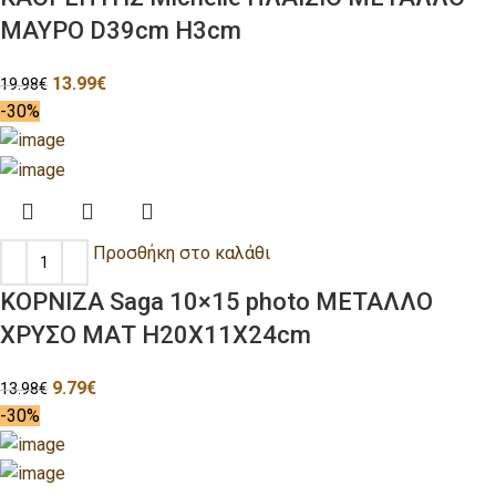
ΜΑΥΡΟ D39cm H3cm
13.99
€
19.98
€
-30%
Προσθήκη στο καλάθι
ΚΟΡΝΙΖΑ Saga 10×15 photo ΜΕΤΑΛΛΟ
ΧΡΥΣΟ ΜΑΤ H20Χ11Χ24cm
9.79
€
13.98
€
-30%