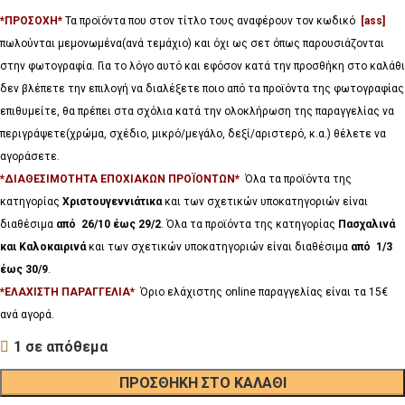
*ΠΡΟΣΟΧΗ*
Τα προϊόντα που στον τίτλο τους αναφέρουν τον κωδικό
[ass]
πωλούνται μεμονωμένα(ανά τεμάχιο) και όχι ως σετ όπως παρουσιάζονται
στην φωτογραφία. Για το λόγο αυτό και εφόσον κατά την προσθήκη στο καλάθι
δεν βλέπετε την επιλογή να διαλέξετε ποιο από τα προϊόντα της φωτογραφίας
επιθυμείτε, θα πρέπει στα σχόλια κατά την ολοκλήρωση της παραγγελίας να
περιγράψετε(χρώμα, σχέδιο, μικρό/μεγάλο, δεξί/αριστερό, κ.α.) θέλετε να
αγοράσετε.
*ΔΙΑΘΕΣΙΜΟΤΗΤΑ ΕΠΟΧΙΑΚΩΝ ΠΡΟΪΟΝΤΩΝ*
Όλα τα προϊόντα της
κατηγορίας
Χριστουγεννιάτικα
και των σχετικών υποκατηγοριών είναι
διαθέσιμα
από 26/10 έως 29/2
. Όλα τα προϊόντα της κατηγορίας
Πασχαλινά
και Καλοκαιρινά
και των σχετικών υποκατηγοριών είναι διαθέσιμα
από 1/3
έως 30/9
.
*ΕΛΑΧΙΣΤΗ ΠΑΡΑΓΓΕΛΙΑ*
Όριο ελάχιστης online παραγγελίας είναι τα 15€
ανά αγορά.
1 σε απόθεμα
ΠΡΟΣΘΉΚΗ ΣΤΟ ΚΑΛΆΘΙ