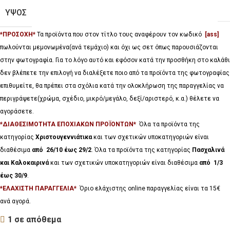
ΥΨΟΣ
*ΠΡΟΣΟΧΗ*
Τα προϊόντα που στον τίτλο τους αναφέρουν τον κωδικό
[ass]
πωλούνται μεμονωμένα(ανά τεμάχιο) και όχι ως σετ όπως παρουσιάζονται
στην φωτογραφία. Για το λόγο αυτό και εφόσον κατά την προσθήκη στο καλάθι
δεν βλέπετε την επιλογή να διαλέξετε ποιο από τα προϊόντα της φωτογραφίας
επιθυμείτε, θα πρέπει στα σχόλια κατά την ολοκλήρωση της παραγγελίας να
περιγράψετε(χρώμα, σχέδιο, μικρό/μεγάλο, δεξί/αριστερό, κ.α.) θέλετε να
αγοράσετε.
*ΔΙΑΘΕΣΙΜΟΤΗΤΑ ΕΠΟΧΙΑΚΩΝ ΠΡΟΪΟΝΤΩΝ*
Όλα τα προϊόντα της
κατηγορίας
Χριστουγεννιάτικα
και των σχετικών υποκατηγοριών είναι
διαθέσιμα
από 26/10 έως 29/2
. Όλα τα προϊόντα της κατηγορίας
Πασχαλινά
και Καλοκαιρινά
και των σχετικών υποκατηγοριών είναι διαθέσιμα
από 1/3
έως 30/9
.
*ΕΛΑΧΙΣΤΗ ΠΑΡΑΓΓΕΛΙΑ*
Όριο ελάχιστης online παραγγελίας είναι τα 15€
ανά αγορά.
1 σε απόθεμα