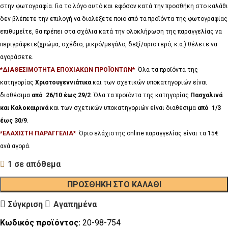
στην φωτογραφία. Για το λόγο αυτό και εφόσον κατά την προσθήκη στο καλάθι
δεν βλέπετε την επιλογή να διαλέξετε ποιο από τα προϊόντα της φωτογραφίας
επιθυμείτε, θα πρέπει στα σχόλια κατά την ολοκλήρωση της παραγγελίας να
περιγράψετε(χρώμα, σχέδιο, μικρό/μεγάλο, δεξί/αριστερό, κ.α.) θέλετε να
αγοράσετε.
*ΔΙΑΘΕΣΙΜΟΤΗΤΑ ΕΠΟΧΙΑΚΩΝ ΠΡΟΪΟΝΤΩΝ*
Όλα τα προϊόντα της
κατηγορίας
Χριστουγεννιάτικα
και των σχετικών υποκατηγοριών είναι
διαθέσιμα
από 26/10 έως 29/2
. Όλα τα προϊόντα της κατηγορίας
Πασχαλινά
και Καλοκαιρινά
και των σχετικών υποκατηγοριών είναι διαθέσιμα
από 1/3
έως 30/9
.
*ΕΛΑΧΙΣΤΗ ΠΑΡΑΓΓΕΛΙΑ*
Όριο ελάχιστης online παραγγελίας είναι τα 15€
ανά αγορά.
1 σε απόθεμα
ΠΡΟΣΘΉΚΗ ΣΤΟ ΚΑΛΆΘΙ
Σύγκριση
Αγαπημένα
Κωδικός προϊόντος:
20-98-754