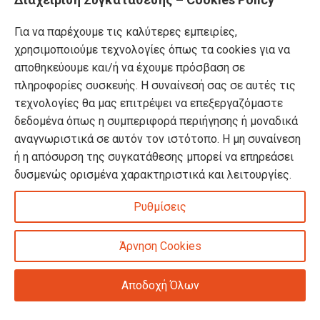
Κατάλογος επίπλων MSA
Nέα – Προτάσεις
Για να παρέχουμε τις καλύτερες εμπειρίες,
Επικοινωνία
χρησιμοποιούμε τεχνολογίες όπως τα cookies για να
αποθηκεύουμε και/ή να έχουμε πρόσβαση σε
Πρόσφατα Άρθρα
πληροφορίες συσκευής. Η συναίνεσή σας σε αυτές τις
Τελικές χειμερινές εκπτώσεις -50% σε όλα τα
τεχνολογίες θα μας επιτρέψει να επεξεργαζόμαστε
προϊόντα!
δεδομένα όπως η συμπεριφορά περιήγησης ή μοναδικά
αναγνωριστικά σε αυτόν τον ιστότοπο. Η μη συναίνεση
ή η απόσυρση της συγκατάθεσης μπορεί να επηρεάσει
Βρείτε όλα τα πασχαλινά μας είδη σε -50%
δυσμενώς ορισμένα χαρακτηριστικά και λειτουργίες.
έκπτωση!
DOMUS HOMUS
2023. developed by
PYLARINOS Advertising
Ρυθμίσεις
Άρνηση Cookies
Αποδοχή Όλων