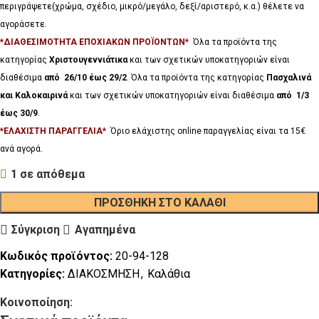
περιγράψετε(χρώμα, σχέδιο, μικρό/μεγάλο, δεξί/αριστερό, κ.α.) θέλετε να
αγοράσετε.
*ΔΙΑΘΕΣΙΜΟΤΗΤΑ ΕΠΟΧΙΑΚΩΝ ΠΡΟΪΟΝΤΩΝ*
Όλα τα προϊόντα της
κατηγορίας
Χριστουγεννιάτικα
και των σχετικών υποκατηγοριών είναι
διαθέσιμα
από 26/10 έως 29/2
. Όλα τα προϊόντα της κατηγορίας
Πασχαλινά
και Καλοκαιρινά
και των σχετικών υποκατηγοριών είναι διαθέσιμα
από 1/3
έως 30/9
.
*ΕΛΑΧΙΣΤΗ ΠΑΡΑΓΓΕΛΙΑ*
Όριο ελάχιστης online παραγγελίας είναι τα 15€
ανά αγορά.
1 σε απόθεμα
ΠΡΟΣΘΉΚΗ ΣΤΟ ΚΑΛΆΘΙ
Σύγκριση
Αγαπημένα
Κωδικός προϊόντος:
20-94-128
Κατηγορίες:
ΔΙΑΚΟΣΜΗΣΗ
,
Καλάθια
Κοινοποίηση: