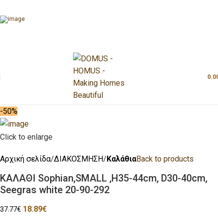
0.0
-50%
Click to enlarge
Αρχική σελίδα
ΔΙΑΚΟΣΜΗΣΗ
Καλάθια
Back to products
ΚΑΛΑΘΙ Sophian,SMALL ,H35-44cm, D30-40cm,
Seegras white 20-90-292
18.89
€
37.77
€