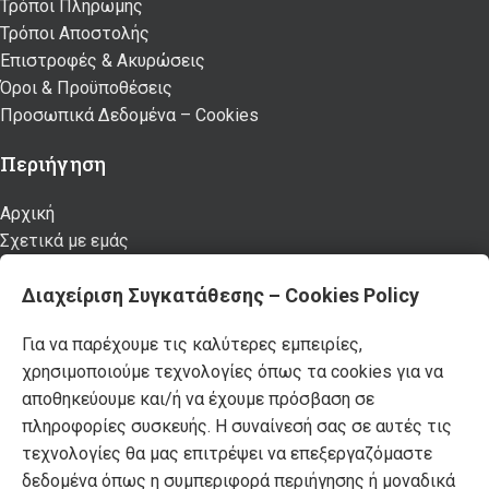
Τρόποι Πληρωμής
Τρόποι Αποστολής
Επιστροφές & Ακυρώσεις
Όροι & Προϋποθέσεις
Προσωπικά Δεδομένα – Cookies
Περιήγηση
Αρχική
Σχετικά με εμάς
Καταστήματα
Διαχείριση Συγκατάθεσης – Cookies Policy
Προϊόντα
Κατάλογος επίπλων MSA
Για να παρέχουμε τις καλύτερες εμπειρίες,
Nέα – Προτάσεις
χρησιμοποιούμε τεχνολογίες όπως τα cookies για να
Επικοινωνία
αποθηκεύουμε και/ή να έχουμε πρόσβαση σε
Πρόσφατα Άρθρα
πληροφορίες συσκευής. Η συναίνεσή σας σε αυτές τις
τεχνολογίες θα μας επιτρέψει να επεξεργαζόμαστε
Τελικές χειμερινές εκπτώσεις -50% σε όλα τα
δεδομένα όπως η συμπεριφορά περιήγησης ή μοναδικά