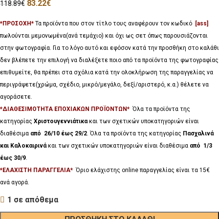
83.22
€
118.89
€
*ΠΡΟΣΟΧΗ*
Τα προϊόντα που στον τίτλο τους αναφέρουν τον κωδικό
[ass]
πωλούνται μεμονωμένα(ανά τεμάχιο) και όχι ως σετ όπως παρουσιάζονται
στην φωτογραφία. Για το λόγο αυτό και εφόσον κατά την προσθήκη στο καλάθι
δεν βλέπετε την επιλογή να διαλέξετε ποιο από τα προϊόντα της φωτογραφίας
επιθυμείτε, θα πρέπει στα σχόλια κατά την ολοκλήρωση της παραγγελίας να
περιγράψετε(χρώμα, σχέδιο, μικρό/μεγάλο, δεξί/αριστερό, κ.α.) θέλετε να
αγοράσετε.
*ΔΙΑΘΕΣΙΜΟΤΗΤΑ ΕΠΟΧΙΑΚΩΝ ΠΡΟΪΟΝΤΩΝ*
Όλα τα προϊόντα της
κατηγορίας
Χριστουγεννιάτικα
και των σχετικών υποκατηγοριών είναι
διαθέσιμα
από 26/10 έως 29/2
. Όλα τα προϊόντα της κατηγορίας
Πασχαλινά
και Καλοκαιρινά
και των σχετικών υποκατηγοριών είναι διαθέσιμα
από 1/3
έως 30/9
.
*ΕΛΑΧΙΣΤΗ ΠΑΡΑΓΓΕΛΙΑ*
Όριο ελάχιστης online παραγγελίας είναι τα 15€
ανά αγορά.
1 σε απόθεμα