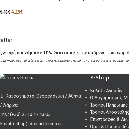
4.25
€
8.49
€
etter
εγγραφή και
κέρδισε 10% έκπτωση*
στην επόμενη σου αγορά
κριμένη προωθητική ενέργεια δεν ισχύει για εκπτωτικά προϊόντα και δεν συνδυάζεται με άλλες π
E-Shop
Καλάθι Αγορών
Καταστήματα: Θεσσαλονίκη / Αθήνα
Ο Λογαριασμός Μ
Τρόποι Πληρωμής
/ Λάρισα
Τρόποι Αποστολή
Τηλ.:
(+30) 2310 47.43.03
Επιστροφές & Ακ
Email:
eshop@domushomus.gr
Όροι & Προϋποθέσ