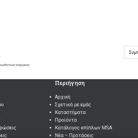
!
ροωθητικές ενέργειες.
Περιήγηση
Αρχική
ου
Σχετικά με εμάς
Καταστήματα
ς
Προϊόντα
υρώσεις
Κατάλογος επίπλων MSA
εις
Nέα – Προτάσεις