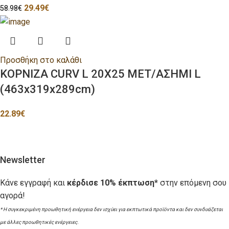
29.49
€
58.98
€
Προσθήκη στο καλάθι
ΚΟΡΝΙΖΑ CURV L 20X25 ΜΕΤ/ΑΣΗΜΙ L
(463x319x289cm)
22.89
€
Newsletter
Κάνε εγγραφή και
κέρδισε 10% έκπτωση*
στην επόμενη σου
αγορά!
* Η συγκεκριμένη προωθητική ενέργεια δεν ισχύει για εκπτωτικά προϊόντα και δεν συνδυάζεται
με άλλες προωθητικές ενέργειες.