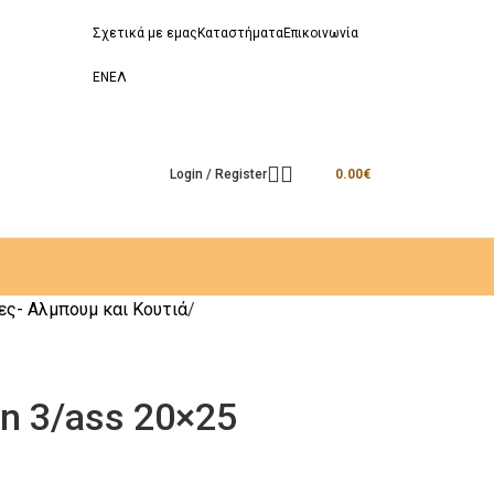
Σχετικά με εμας
Καταστήματα
Επικοινωνία
EN
ΕΛ
Login / Register
0.00
€
ες- Aλμπουμ και Κουτιά
 3/ass 20×25