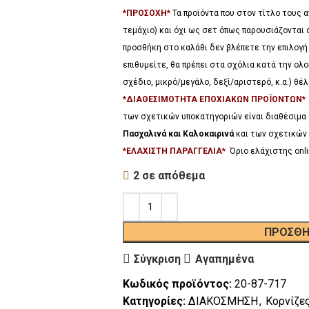
*ΠΡΟΣΟΧΗ*
Τα προϊόντα που στον τίτλο τους
τεμάχιο) και όχι ως σετ όπως παρουσιάζονται 
προσθήκη στο καλάθι δεν βλέπετε την επιλογή
επιθυμείτε, θα πρέπει στα σχόλια κατά την ο
σχέδιο, μικρό/μεγάλο, δεξί/αριστερό, κ.α.) θ
*ΔΙΑΘΕΣΙΜΟΤΗΤΑ ΕΠΟΧΙΑΚΩΝ ΠΡΟΪΟΝΤΩΝ
των σχετικών υποκατηγοριών είναι διαθέσιμα
Πασχαλινά και Καλοκαιρινά
και των σχετικών 
*ΕΛΑΧΙΣΤΗ ΠΑΡΑΓΓΕΛΙΑ*
Όριο ελάχιστης onli
2 σε απόθεμα
ΠΡΟΣΘΉ
Σύγκριση
Αγαπημένα
Κωδικός προϊόντος:
20-87-717
Κατηγορίες:
ΔΙΑΚΟΣΜΗΣΗ
,
Κορνίζε