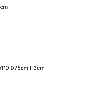
2cm
ΥΡΟ D75cm H3cm