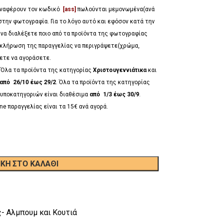
 αναφέρουν τον κωδικό
[ass]
πωλούνται μεμονωμένα(ανά
στην φωτογραφία. Για το λόγο αυτό και εφόσον κατά την
 να διαλέξετε ποιο από τα προϊόντα της φωτογραφίας
λοκλήρωση της παραγγελίας να περιγράψετε(χρώμα,
έλετε να αγοράσετε.
*
Όλα τα προϊόντα της κατηγορίας
Χριστουγεννιάτικα
και
από 26/10 έως 29/2
. Όλα τα προϊόντα της κατηγορίας
υποκατηγοριών είναι διαθέσιμα
από 1/3 έως 30/9
.
ne παραγγελίας είναι τα 15€ ανά αγορά.
ΚΗ ΣΤΟ ΚΑΛΆΘΙ
ς- Aλμπουμ και Κουτιά