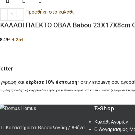
Προσθήκη στο καλάθι
ΚΑΛΑΘΙ ΠΛΕΚΤΟ ΟΒΑΛ Babou 23Χ17Χ8cm Θ
4.25
€
8.49
€
etter
εγγραφή και
κέρδισε 10% έκπτωση*
στην επόμενη σου αγορά
κριμένη προωθητική ενέργεια δεν ισχύει για εκπτωτικά προϊόντα και δεν συνδυάζεται με άλλες π
E-Shop
Καλάθι Αγορών
Καταστήματα: Θεσσαλονίκη / Αθήνα
Ο Λογαριασμός Μ