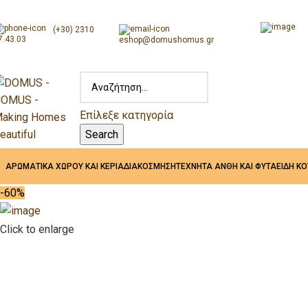
(+30) 2310
7.43.03
eshop@domushomus.gr
Επίλεξε κατηγορία
Search
ΑΡΩΜΑΤΙΚΑ ΧΩΡΟΥ ΚΑΙ ΚΕΡΙΑ
ΔΙΑΚΟΣΜΗΣΗ
ΤΕΧΝΗΤΑ ΑΝΘΗ ΚΑΙ ΦΥΤΑ
ΕΙΔΗ Κ
-60%
Click to enlarge