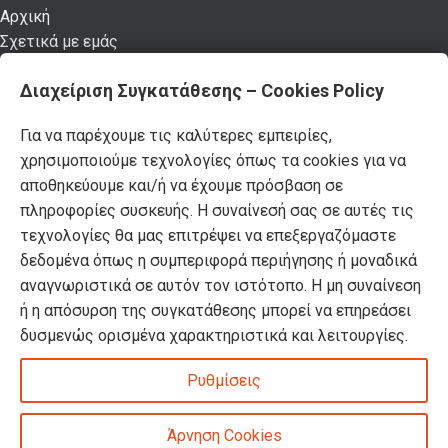
Αρχική
Σχετικά με εμάς
Καταστήματα
Διαχείριση Συγκατάθεσης – Cookies Policy
Προϊόντα
Κατάλογος επίπλων MSA
Για να παρέχουμε τις καλύτερες εμπειρίες,
Nέα – Προτάσεις
χρησιμοποιούμε τεχνολογίες όπως τα cookies για να
Επικοινωνία
αποθηκεύουμε και/ή να έχουμε πρόσβαση σε
Πρόσφατα Άρθρα
πληροφορίες συσκευής. Η συναίνεσή σας σε αυτές τις
τεχνολογίες θα μας επιτρέψει να επεξεργαζόμαστε
Τελικές χειμερινές εκπτώσεις -50% σε όλα τα
δεδομένα όπως η συμπεριφορά περιήγησης ή μοναδικά
προϊόντα!
αναγνωριστικά σε αυτόν τον ιστότοπο. Η μη συναίνεση
ή η απόσυρση της συγκατάθεσης μπορεί να επηρεάσει
δυσμενώς ορισμένα χαρακτηριστικά και λειτουργίες.
Βρείτε όλα τα πασχαλινά μας είδη σε -50%
έκπτωση!
Ρυθμίσεις
DOMUS HOMUS
2023. developed by
PYLARINOS Advertising
Άρνηση Cookies