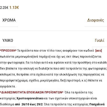
1.13
€
2.25
€
ΧΡΩΜΑ
Διαφανές
ΥΛΙΚΟ
Γυαλί
*ΠΡΟΣΟΧΗ*
Τα προϊόντα που στον τίτλο τους αναφέρουν τον κωδικό
[ass]
πωλούνται μεμονωμένα(ανά τεμάχιο) και όχι ως σετ όπως παρουσιάζονται
στην φωτογραφία. Για το λόγο αυτό και εφόσον κατά την προσθήκη στο καλάθι
δεν βλέπετε την επιλογή να διαλέξετε ποιο από τα προϊόντα της φωτογραφίας
επιθυμείτε, θα πρέπει στα σχόλια κατά την ολοκλήρωση της παραγγελίας να
περιγράψετε(χρώμα, σχέδιο, μικρό/μεγάλο, δεξί/αριστερό, κ.α.) θέλετε να
αγοράσετε.
*ΔΙΑΘΕΣΙΜΟΤΗΤΑ ΕΠΟΧΙΑΚΩΝ ΠΡΟΪΟΝΤΩΝ*
Όλα τα προϊόντα της
κατηγορίας
Χριστουγεννιάτικα
και των σχετικών υποκατηγοριών είναι
διαθέσιμα
από 26/10 έως 29/2
. Όλα τα προϊόντα της κατηγορίας
Πασχαλινά