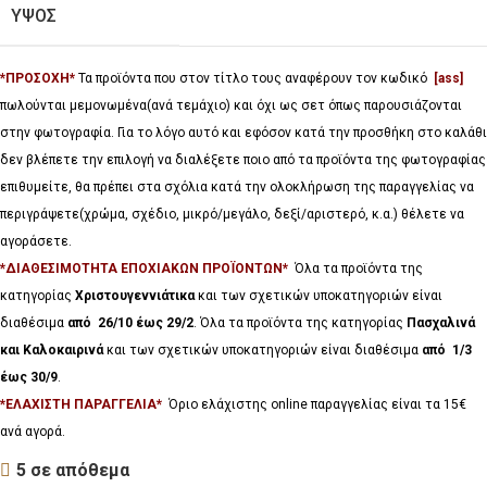
ΥΨΟΣ
*ΠΡΟΣΟΧΗ*
Τα προϊόντα που στον τίτλο τους αναφέρουν τον κωδικό
[ass]
πωλούνται μεμονωμένα(ανά τεμάχιο) και όχι ως σετ όπως παρουσιάζονται
στην φωτογραφία. Για το λόγο αυτό και εφόσον κατά την προσθήκη στο καλάθι
δεν βλέπετε την επιλογή να διαλέξετε ποιο από τα προϊόντα της φωτογραφίας
επιθυμείτε, θα πρέπει στα σχόλια κατά την ολοκλήρωση της παραγγελίας να
περιγράψετε(χρώμα, σχέδιο, μικρό/μεγάλο, δεξί/αριστερό, κ.α.) θέλετε να
αγοράσετε.
*ΔΙΑΘΕΣΙΜΟΤΗΤΑ ΕΠΟΧΙΑΚΩΝ ΠΡΟΪΟΝΤΩΝ*
Όλα τα προϊόντα της
κατηγορίας
Χριστουγεννιάτικα
και των σχετικών υποκατηγοριών είναι
διαθέσιμα
από 26/10 έως 29/2
. Όλα τα προϊόντα της κατηγορίας
Πασχαλινά
και Καλοκαιρινά
και των σχετικών υποκατηγοριών είναι διαθέσιμα
από 1/3
έως 30/9
.
*ΕΛΑΧΙΣΤΗ ΠΑΡΑΓΓΕΛΙΑ*
Όριο ελάχιστης online παραγγελίας είναι τα 15€
ανά αγορά.
5 σε απόθεμα