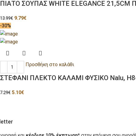
ΠΙΑΤΟ ΣΟΥΠΑΣ WHITE ELEGANCE 21,5CΜ
9.79
€
13.99
€
-30%
Προσθήκη στο καλάθι
ΣΤΕΦΑΝΙ ΠΛΕΚΤΟ ΚΑΛΑΜΙ ΦΥΣΙΚΟ Nalu, H
5.10
€
7.29
€
etter
εγγραφή και
κέρδισε 10% έκπτωση*
στην επόμενη σου αγορά