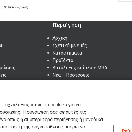
ροωθητικές ενέργειες.
Περιήγηση
Αρχική
ου
Σχετικά με εμάς
Καταστήματα
ς
Προϊόντα
υρώσεις
Κατάλογος επίπλων MSA
εις
Nέα – Προτάσεις
ένα – Cookies
Επικοινωνία
ε τεχνολογίες όπως τα cookies για να
υσκευής. Η συναίνεσή σας σε αυτές τις
ένα όπως η συμπεριφορά περιήγησης ή μοναδικά
η απόσυρση της συγκατάθεσης μπορεί να
Ρυθμ