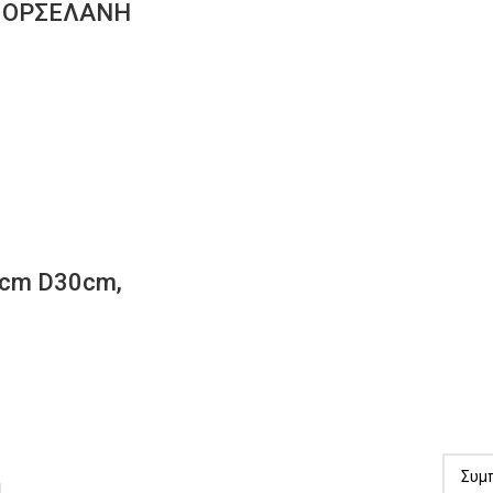
 ΠΟΡΣΕΛΑΝΗ
8cm D30cm,
!