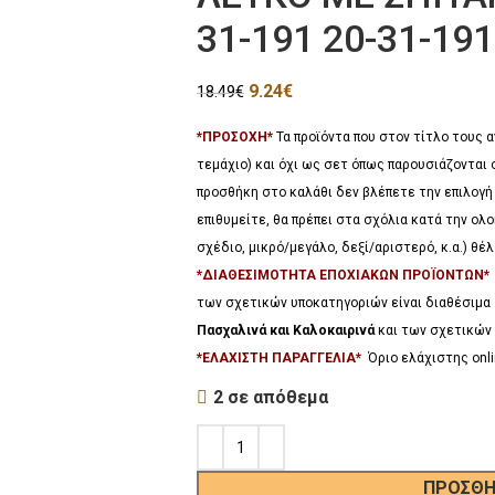
31-191 20-31-191
9.24
€
18.49
€
*ΠΡΟΣΟΧΗ*
Τα προϊόντα που στον τίτλο τους
τεμάχιο) και όχι ως σετ όπως παρουσιάζονται 
προσθήκη στο καλάθι δεν βλέπετε την επιλογή
επιθυμείτε, θα πρέπει στα σχόλια κατά την ο
σχέδιο, μικρό/μεγάλο, δεξί/αριστερό, κ.α.) θ
*ΔΙΑΘΕΣΙΜΟΤΗΤΑ ΕΠΟΧΙΑΚΩΝ ΠΡΟΪΟΝΤΩΝ
των σχετικών υποκατηγοριών είναι διαθέσιμα
Πασχαλινά και Καλοκαιρινά
και των σχετικών 
*ΕΛΑΧΙΣΤΗ ΠΑΡΑΓΓΕΛΙΑ*
Όριο ελάχιστης onli
2 σε απόθεμα
ΠΡΟΣΘΉ