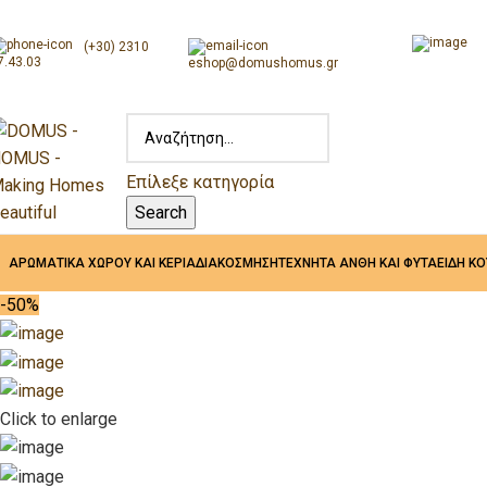
(+30) 2310
7.43.03
eshop@domushomus.gr
Επίλεξε κατηγορία
Search
ΑΡΩΜΑΤΙΚΑ ΧΩΡΟΥ ΚΑΙ ΚΕΡΙΑ
ΔΙΑΚΟΣΜΗΣΗ
ΤΕΧΝΗΤΑ ΑΝΘΗ ΚΑΙ ΦΥΤΑ
ΕΙΔΗ Κ
-50%
Click to enlarge