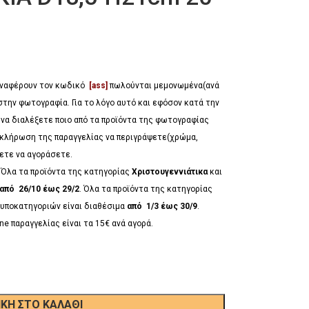
 αναφέρουν τον κωδικό
[ass]
πωλούνται μεμονωμένα(ανά
στην φωτογραφία. Για το λόγο αυτό και εφόσον κατά την
 να διαλέξετε ποιο από τα προϊόντα της φωτογραφίας
λοκλήρωση της παραγγελίας να περιγράψετε(χρώμα,
έλετε να αγοράσετε.
*
Όλα τα προϊόντα της κατηγορίας
Χριστουγεννιάτικα
και
από 26/10 έως 29/2
. Όλα τα προϊόντα της κατηγορίας
υποκατηγοριών είναι διαθέσιμα
από 1/3 έως 30/9
.
ne παραγγελίας είναι τα 15€ ανά αγορά.
ΚΗ ΣΤΟ ΚΑΛΆΘΙ