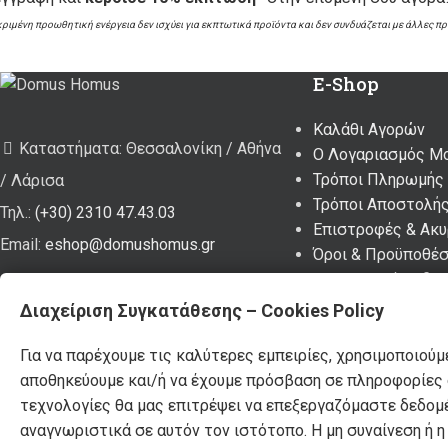
κριμένη προωθητική ενέργεια δεν ισχύει για εκπτωτικά προϊόντα και δεν συνδυάζεται με άλλες π
E-Shop
Καλάθι Αγορών
Καταστήματα: Θεσσαλονίκη / Αθήνα
Ο Λογαριασμός Μ
Τρόποι Πληρωμής
/ Λάρισα
Τρόποι Αποστολή
Τηλ.:
(+30) 2310 47.43.03
Επιστροφές & Ακ
Email:
eshop@domushomus.gr
Όροι & Προϋποθέσ
Προσωπικά Δεδομ
Διαχείριση Συγκατάθεσης – Cookies Policy
DOMUS HOMUS
2023. developed by
PYLARINOS Advertising
Για να παρέχουμε τις καλύτερες εμπειρίες, χρησιμοποιούμ
αποθηκεύουμε και/ή να έχουμε πρόσβαση σε πληροφορίες σ
τεχνολογίες θα μας επιτρέψει να επεξεργαζόμαστε δεδομ
αναγνωριστικά σε αυτόν τον ιστότοπο. Η μη συναίνεση ή 