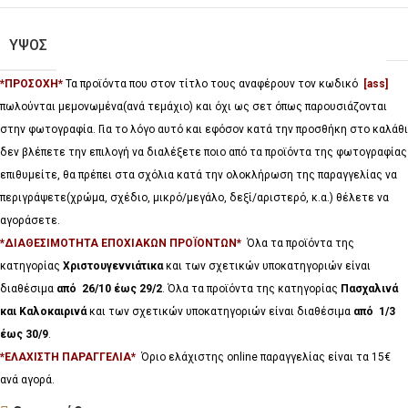
ΥΨΟΣ
*ΠΡΟΣΟΧΗ*
Τα προϊόντα που στον τίτλο τους αναφέρουν τον κωδικό
[ass]
πωλούνται μεμονωμένα(ανά τεμάχιο) και όχι ως σετ όπως παρουσιάζονται
στην φωτογραφία. Για το λόγο αυτό και εφόσον κατά την προσθήκη στο καλάθι
δεν βλέπετε την επιλογή να διαλέξετε ποιο από τα προϊόντα της φωτογραφίας
επιθυμείτε, θα πρέπει στα σχόλια κατά την ολοκλήρωση της παραγγελίας να
περιγράψετε(χρώμα, σχέδιο, μικρό/μεγάλο, δεξί/αριστερό, κ.α.) θέλετε να
αγοράσετε.
*ΔΙΑΘΕΣΙΜΟΤΗΤΑ ΕΠΟΧΙΑΚΩΝ ΠΡΟΪΟΝΤΩΝ*
Όλα τα προϊόντα της
κατηγορίας
Χριστουγεννιάτικα
και των σχετικών υποκατηγοριών είναι
διαθέσιμα
από 26/10 έως 29/2
. Όλα τα προϊόντα της κατηγορίας
Πασχαλινά
και Καλοκαιρινά
και των σχετικών υποκατηγοριών είναι διαθέσιμα
από 1/3
έως 30/9
.
*ΕΛΑΧΙΣΤΗ ΠΑΡΑΓΓΕΛΙΑ*
Όριο ελάχιστης online παραγγελίας είναι τα 15€
ανά αγορά.