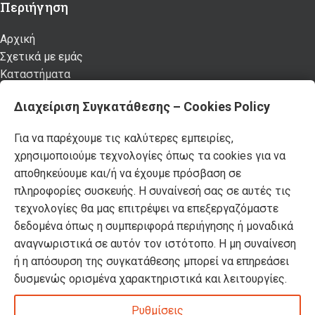
Περιήγηση
Αρχική
Σχετικά με εμάς
Καταστήματα
Προϊόντα
Διαχείριση Συγκατάθεσης – Cookies Policy
Κατάλογος επίπλων MSA
Nέα – Προτάσεις
Για να παρέχουμε τις καλύτερες εμπειρίες,
Επικοινωνία
χρησιμοποιούμε τεχνολογίες όπως τα cookies για να
αποθηκεύουμε και/ή να έχουμε πρόσβαση σε
Πρόσφατα Άρθρα
πληροφορίες συσκευής. Η συναίνεσή σας σε αυτές τις
Τελικές χειμερινές εκπτώσεις -50% σε όλα τα
τεχνολογίες θα μας επιτρέψει να επεξεργαζόμαστε
προϊόντα!
δεδομένα όπως η συμπεριφορά περιήγησης ή μοναδικά
αναγνωριστικά σε αυτόν τον ιστότοπο. Η μη συναίνεση
ή η απόσυρση της συγκατάθεσης μπορεί να επηρεάσει
Βρείτε όλα τα πασχαλινά μας είδη σε -50%
δυσμενώς ορισμένα χαρακτηριστικά και λειτουργίες.
έκπτωση!
DOMUS HOMUS
2023. developed by
PYLARINOS Advertising
Ρυθμίσεις