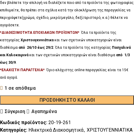
δεν βλέπετε την επιλογή να διαλέξετε ποιο από τα προϊόντα της φωτογραφίας
επιθυμείτε, θα πρέπει στα σχόλια κατά την ολοκλήρωση της παραγγελίας να
περιγράψετε(χρώμα, σχέδιο, μικρό/μεγάλο, δεξί/αριστερό, κ.α.) θέλετε να
αγοράσετε.
*ΔΙΑΘΕΣΙΜΟΤΗΤΑ ΕΠΟΧΙΑΚΩΝ ΠΡΟΪΟΝΤΩΝ*
Όλα τα προϊόντα της
κατηγορίας
Χριστουγεννιάτικα
και των σχετικών υποκατηγοριών είναι
διαθέσιμα
από 26/10 έως 29/2
. Όλα τα προϊόντα της κατηγορίας
Πασχαλινά
και Καλοκαιρινά
και των σχετικών υποκατηγοριών είναι διαθέσιμα
από 1/3
έως 30/9
.
*ΕΛΑΧΙΣΤΗ ΠΑΡΑΓΓΕΛΙΑ*
Όριο ελάχιστης online παραγγελίας είναι τα 15€
ανά αγορά.
1 σε απόθεμα
ΠΡΟΣΘΉΚΗ ΣΤΟ ΚΑΛΆΘΙ
Σύγκριση
Αγαπημένα
Κωδικός προϊόντος:
20-19-261
Κατηγορίες:
Ηλεκτρικά Διακοσμητικά
,
ΧΡΙΣΤΟΥΓΕΝΝΙΑΤΙΚΑ