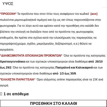
ΥΨΟΣ
*ΠΡΟΣΟΧΗ*
Τα προϊόντα που στον τίτλο τους αναφέρουν τον κωδικό
[ass]
πωλούνται μεμονωμένα(ανά τεμάχιο) και όχι ως σετ όπως παρουσιάζονται στην
φωτογραφία. Για το λόγο αυτό και εφόσον κατά την προσθήκη στο καλάθι δεν
βλέπετε την επιλογή να διαλέξετε ποιο από τα προϊόντα της φωτογραφίας
επιθυμείτε, θα πρέπει στα σχόλια κατά την ολοκλήρωση της παραγγελίας να
περιγράψετε(χρώμα, σχέδιο, μικρό/μεγάλο, δεξί/αριστερό, κ.α.) θέλετε να
αγοράσετε.
*ΔΙΑΘΕΣΙΜΟΤΗΤΑ ΕΠΟΧΙΑΚΩΝ ΠΡΟΪΟΝΤΩΝ*
Όλα τα προϊόντα της κατηγορίας
Χριστουγεννιάτικα
και των σχετικών υποκατηγοριών είναι διαθέσιμα
από 26/10
έως 29/2
. Όλα τα προϊόντα της κατηγορίας
Πασχαλινά και Καλοκαιρινά
και των
σχετικών υποκατηγοριών είναι διαθέσιμα
από 1/3 έως 30/9
.
*ΕΛΑΧΙΣΤΗ ΠΑΡΑΓΓΕΛΙΑ*
Όριο ελάχιστης online παραγγελίας είναι τα 15€ ανά
αγορά.
1 σε απόθεμα
ΠΡΟΣΘΉΚΗ ΣΤΟ ΚΑΛΆΘΙ