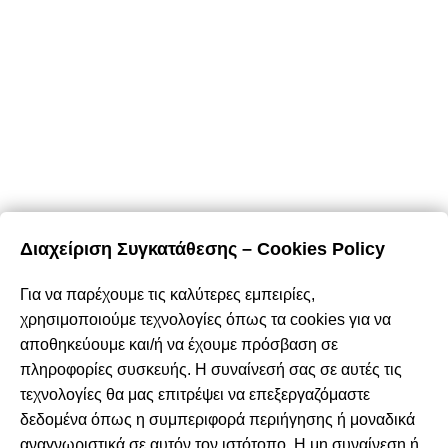
Τρόποι Αποστολής
Επιστροφές & Ακυρώσεις
Όροι & Προϋποθέσεις
Προσωπικά Δεδομένα – Cookies
Περιήγηση
Αρχική
Σχετικά με εμάς
Καταστήματα
Διαχείριση Συγκατάθεσης – Cookies Policy
Προϊόντα
Κατάλογος επίπλων MSA
Για να παρέχουμε τις καλύτερες εμπειρίες,
Nέα – Προτάσεις
χρησιμοποιούμε τεχνολογίες όπως τα cookies για να
Επικοινωνία
αποθηκεύουμε και/ή να έχουμε πρόσβαση σε
πληροφορίες συσκευής. Η συναίνεσή σας σε αυτές τις
Πρόσφατα Άρθρα
τεχνολογίες θα μας επιτρέψει να επεξεργαζόμαστε
Τελικές χειμερινές εκπτώσεις -50% σε όλα τα
δεδομένα όπως η συμπεριφορά περιήγησης ή μοναδικά
προϊόντα!
αναγνωριστικά σε αυτόν τον ιστότοπο. Η μη συναίνεση ή