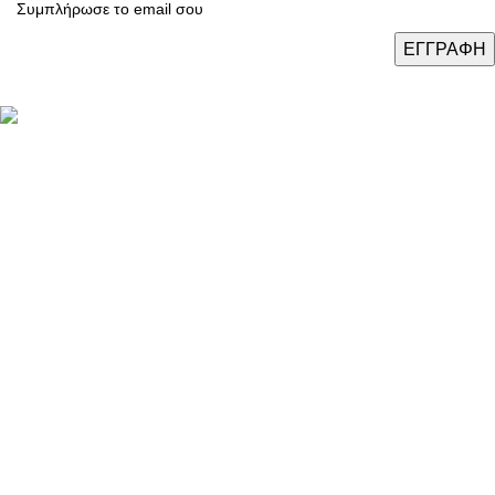
Καταστήματα: Θεσσαλονίκη / Αθήνα / Λάρισα
Τηλ.:
(+30) 2310 47.43.03
Email:
eshop@domushomus.gr
E-Shop
Καλάθι Αγορών
Ο Λογαριασμός Μου
Τρόποι Πληρωμής