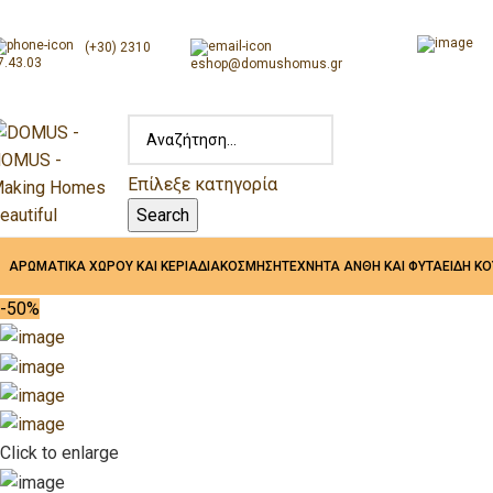
(+30) 2310
7.43.03
eshop@domushomus.gr
Επίλεξε κατηγορία
Search
ΑΡΩΜΑΤΙΚΑ ΧΩΡΟΥ ΚΑΙ ΚΕΡΙΑ
ΔΙΑΚΟΣΜΗΣΗ
ΤΕΧΝΗΤΑ ΑΝΘΗ ΚΑΙ ΦΥΤΑ
ΕΙΔΗ Κ
-50%
Click to enlarge