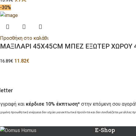
13.99
€
-30%
Προσθήκη στο καλάθι
ΜΑΞΙΛΑΡΙ 45X45CM ΜΠΕΖ ΕΞΩΤΕΡ ΧΩΡΟΥ 
11.82
€
16.89
€
etter
εγγραφή και
κέρδισε 10% έκπτωση*
στην επόμενη σου αγορά
κριμένη προωθητική ενέργεια δεν ισχύει για εκπτωτικά προϊόντα και δεν συνδυάζεται με άλλες π
E-Shop