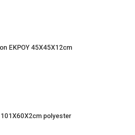
tton ΕΚΡΟΥ 45Χ45Χ12cm
 101Χ60Χ2cm polyester