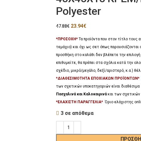
Polyester
23.94
€
47.88
€
*ΠΡΟΣΟΧΗ*
Τα προϊόντα που στον τίτλο τους
τεμάχιο) και όχι ως σετ όπως παρουσιάζονται 
προσθήκη στο καλάθι δεν βλέπετε την επιλογή
επιθυμείτε, θα πρέπει στα σχόλια κατά την ο
σχέδιο, μικρό/μεγάλο, δεξί/αριστερό, κ.α.) θ
*ΔΙΑΘΕΣΙΜΟΤΗΤΑ ΕΠΟΧΙΑΚΩΝ ΠΡΟΪΟΝΤΩΝ
των σχετικών υποκατηγοριών είναι διαθέσιμα
Πασχαλινά και Καλοκαιρινά
και των σχετικών 
*ΕΛΑΧΙΣΤΗ ΠΑΡΑΓΓΕΛΙΑ*
Όριο ελάχιστης onli
3 σε απόθεμα
ΠΡΟΣΘΉ