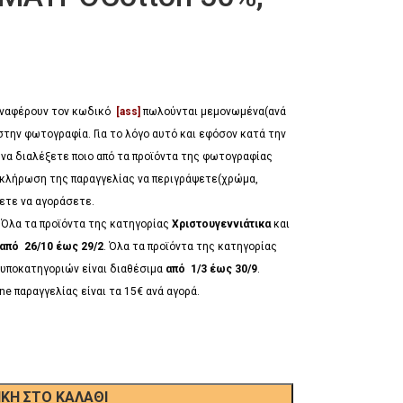
 αναφέρουν τον κωδικό
[ass]
πωλούνται μεμονωμένα(ανά
στην φωτογραφία. Για το λόγο αυτό και εφόσον κατά την
 να διαλέξετε ποιο από τα προϊόντα της φωτογραφίας
λοκλήρωση της παραγγελίας να περιγράψετε(χρώμα,
έλετε να αγοράσετε.
*
Όλα τα προϊόντα της κατηγορίας
Χριστουγεννιάτικα
και
από 26/10 έως 29/2
. Όλα τα προϊόντα της κατηγορίας
υποκατηγοριών είναι διαθέσιμα
από 1/3 έως 30/9
.
ne παραγγελίας είναι τα 15€ ανά αγορά.
ΚΗ ΣΤΟ ΚΑΛΆΘΙ