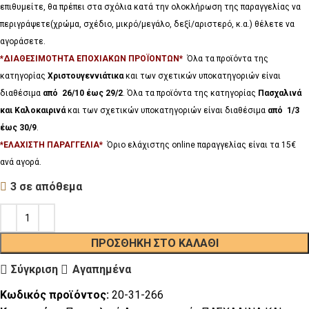
επιθυμείτε, θα πρέπει στα σχόλια κατά την ολοκλήρωση της παραγγελίας να
περιγράψετε(χρώμα, σχέδιο, μικρό/μεγάλο, δεξί/αριστερό, κ.α.) θέλετε να
αγοράσετε.
*ΔΙΑΘΕΣΙΜΟΤΗΤΑ ΕΠΟΧΙΑΚΩΝ ΠΡΟΪΟΝΤΩΝ*
Όλα τα προϊόντα της
κατηγορίας
Χριστουγεννιάτικα
και των σχετικών υποκατηγοριών είναι
διαθέσιμα
από 26/10 έως 29/2
. Όλα τα προϊόντα της κατηγορίας
Πασχαλινά
και Καλοκαιρινά
και των σχετικών υποκατηγοριών είναι διαθέσιμα
από 1/3
έως 30/9
.
*ΕΛΑΧΙΣΤΗ ΠΑΡΑΓΓΕΛΙΑ*
Όριο ελάχιστης online παραγγελίας είναι τα 15€
ανά αγορά.
3 σε απόθεμα
ΠΡΟΣΘΉΚΗ ΣΤΟ ΚΑΛΆΘΙ
Σύγκριση
Αγαπημένα
Κωδικός προϊόντος:
20-31-266