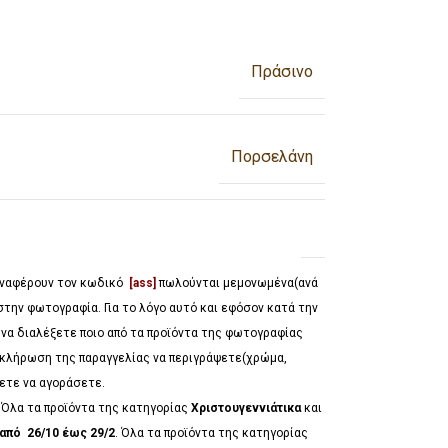
Πράσινο
Πορσελάνη
 αναφέρουν τον κωδικό
[ass]
πωλούνται μεμονωμένα(ανά
στην φωτογραφία. Για το λόγο αυτό και εφόσον κατά την
 να διαλέξετε ποιο από τα προϊόντα της φωτογραφίας
λοκλήρωση της παραγγελίας να περιγράψετε(χρώμα,
έλετε να αγοράσετε.
*
Όλα τα προϊόντα της κατηγορίας
Χριστουγεννιάτικα
και
από 26/10 έως 29/2
. Όλα τα προϊόντα της κατηγορίας