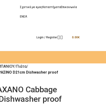
Σχετικά με εμας
Καταστήματα
Επικοινωνία
EN
ΕΛ
Login / Register
0.00
€
ΜΠΑΝΙΟΥ
Πιάτα
ΑΣΙΝΟ D21cm Dishwasher proof
ΑΧΑΝΟ Cabbage
ishwasher proof