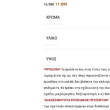
11.89
€
16.98
€
ΧΡΩΜΑ
ΥΛΙΚΟ
ΥΨΟΣ
*ΠΡΟΣΟΧΗ*
Τα προϊόντα που στον τίτλο τους
τεμάχιο) και όχι ως σετ όπως παρουσιάζονται 
προσθήκη στο καλάθι δεν βλέπετε την επιλογή
επιθυμείτε, θα πρέπει στα σχόλια κατά την ο
σχέδιο, μικρό/μεγάλο, δεξί/αριστερό, κ.α.) θ
*ΔΙΑΘΕΣΙΜΟΤΗΤΑ ΕΠΟΧΙΑΚΩΝ ΠΡΟΪΟΝΤΩΝ
των σχετικών υποκατηγοριών είναι διαθέσιμα