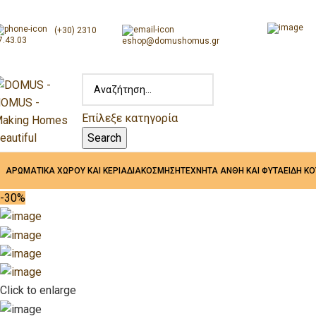
(+30) 2310
7.43.03
eshop@domushomus.gr
Επίλεξε κατηγορία
Search
ΑΡΩΜΑΤΙΚΑ ΧΩΡΟΥ ΚΑΙ ΚΕΡΙΑ
ΔΙΑΚΟΣΜΗΣΗ
ΤΕΧΝΗΤΑ ΑΝΘΗ ΚΑΙ ΦΥΤΑ
ΕΙΔΗ Κ
-30%
Click to enlarge