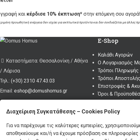
εγγραφή και
κέρδισε 10% έκπτωση*
στην επόμενη σου αγορά
κριμένη προωθητική ενέργεια δεν ισχύει για εκπτωτικά προϊόντα και δεν συνδυάζεται με άλλες π
E-Shop
Καλάθι Αγορών
Καταστήματα: Θεσσαλονίκη / Αθήνα
Ο Λογαριασμός Μ
Τρόποι Πληρωμής
/ Λάρισα
Τρόποι Αποστολή
Τηλ.:
(+30) 2310 47.43.03
Επιστροφές & Ακ
Email:
eshop@domushomus.gr
Όροι & Προϋποθέσ
Προσωπικά Δεδομ
Διαχείριση Συγκατάθεσης – Cookies Policy
DOMUS HOMUS
2023. developed by
PYLARINOS Advertising
Για να παρέχουμε τις καλύτερες εμπειρίες, χρησιμοποιούμ
αποθηκεύουμε και/ή να έχουμε πρόσβαση σε πληροφορίες σ