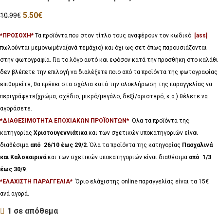
5.50
€
10.99
€
*ΠΡΟΣΟΧΗ*
Τα προϊόντα που στον τίτλο τους αναφέρουν τον κωδικό
[ass]
πωλούνται μεμονωμένα(ανά τεμάχιο) και όχι ως σετ όπως παρουσιάζονται
στην φωτογραφία. Για το λόγο αυτό και εφόσον κατά την προσθήκη στο καλάθι
δεν βλέπετε την επιλογή να διαλέξετε ποιο από τα προϊόντα της φωτογραφίας
επιθυμείτε, θα πρέπει στα σχόλια κατά την ολοκλήρωση της παραγγελίας να
περιγράψετε(χρώμα, σχέδιο, μικρό/μεγάλο, δεξί/αριστερό, κ.α.) θέλετε να
αγοράσετε.
*ΔΙΑΘΕΣΙΜΟΤΗΤΑ ΕΠΟΧΙΑΚΩΝ ΠΡΟΪΟΝΤΩΝ*
Όλα τα προϊόντα της
κατηγορίας
Χριστουγεννιάτικα
και των σχετικών υποκατηγοριών είναι
διαθέσιμα
από 26/10 έως 29/2
. Όλα τα προϊόντα της κατηγορίας
Πασχαλινά
και Καλοκαιρινά
και των σχετικών υποκατηγοριών είναι διαθέσιμα
από 1/3
έως 30/9
.
*ΕΛΑΧΙΣΤΗ ΠΑΡΑΓΓΕΛΙΑ*
Όριο ελάχιστης online παραγγελίας είναι τα 15€
ανά αγορά.
1 σε απόθεμα