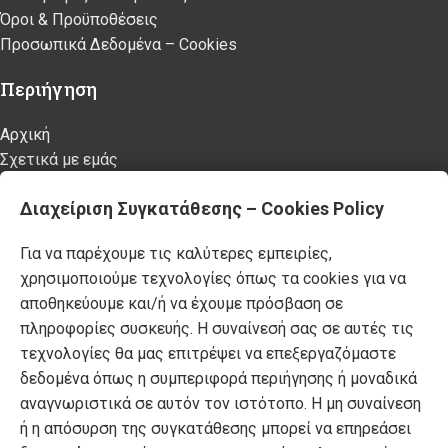
Όροι & Προϋποθέσεις
Προσωπικά Δεδομένα – Cookies
Περιήγηση
Αρχική
Σχετικά με εμάς
Καταστήματα
Διαχείριση Συγκατάθεσης – Cookies Policy
Προϊόντα
Κατάλογος επίπλων MSA
Για να παρέχουμε τις καλύτερες εμπειρίες,
Nέα – Προτάσεις
χρησιμοποιούμε τεχνολογίες όπως τα cookies για να
Επικοινωνία
αποθηκεύουμε και/ή να έχουμε πρόσβαση σε
Πρόσφατα Άρθρα
πληροφορίες συσκευής. Η συναίνεσή σας σε αυτές τις
τεχνολογίες θα μας επιτρέψει να επεξεργαζόμαστε
Τελικές χειμερινές εκπτώσεις -50% σε όλα τα
δεδομένα όπως η συμπεριφορά περιήγησης ή μοναδικά
προϊόντα!
αναγνωριστικά σε αυτόν τον ιστότοπο. Η μη συναίνεση
ή η απόσυρση της συγκατάθεσης μπορεί να επηρεάσει