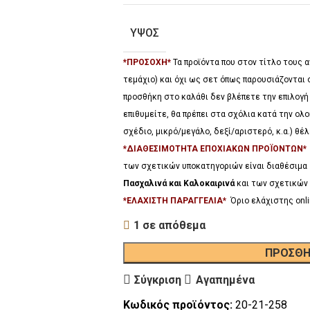
ΥΨΟΣ
*ΠΡΟΣΟΧΗ*
Τα προϊόντα που στον τίτλο τους
τεμάχιο) και όχι ως σετ όπως παρουσιάζονται 
προσθήκη στο καλάθι δεν βλέπετε την επιλογή
επιθυμείτε, θα πρέπει στα σχόλια κατά την ο
σχέδιο, μικρό/μεγάλο, δεξί/αριστερό, κ.α.) θ
*ΔΙΑΘΕΣΙΜΟΤΗΤΑ ΕΠΟΧΙΑΚΩΝ ΠΡΟΪΟΝΤΩΝ
των σχετικών υποκατηγοριών είναι διαθέσιμα
Πασχαλινά και Καλοκαιρινά
και των σχετικών 
*ΕΛΑΧΙΣΤΗ ΠΑΡΑΓΓΕΛΙΑ*
Όριο ελάχιστης onli
1 σε απόθεμα
ΠΡΟΣΘΉ
Σύγκριση
Αγαπημένα
Κωδικός προϊόντος:
20-21-258