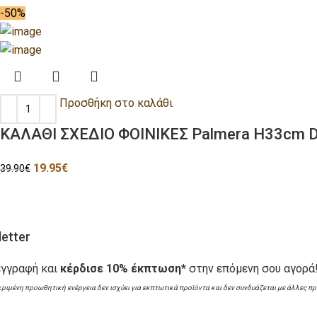
-50%
Προσθήκη στο καλάθι
ΚΑΛΑΘΙ ΣΧΕΔΙΟ ΦΟΙΝΙΚΕΣ Palmera H33cm 
19.95
€
39.90
€
etter
εγγραφή και
κέρδισε 10% έκπτωση*
στην επόμενη σου αγορά
κριμένη προωθητική ενέργεια δεν ισχύει για εκπτωτικά προϊόντα και δεν συνδυάζεται με άλλες π