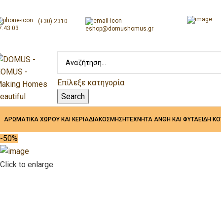
(+30) 2310
7.43.03
eshop@domushomus.gr
Επίλεξε κατηγορία
Search
ΑΡΩΜΑΤΙΚΑ ΧΩΡΟΥ ΚΑΙ ΚΕΡΙΑ
ΔΙΑΚΟΣΜΗΣΗ
ΤΕΧΝΗΤΑ ΑΝΘΗ ΚΑΙ ΦΥΤΑ
ΕΙΔΗ Κ
-50%
Click to enlarge