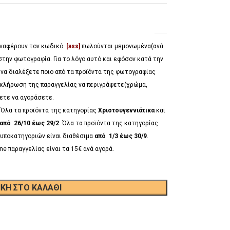
 αναφέρουν τον κωδικό
[ass]
πωλούνται μεμονωμένα(ανά
στην φωτογραφία. Για το λόγο αυτό και εφόσον κατά την
 να διαλέξετε ποιο από τα προϊόντα της φωτογραφίας
λοκλήρωση της παραγγελίας να περιγράψετε(χρώμα,
έλετε να αγοράσετε.
*
Όλα τα προϊόντα της κατηγορίας
Χριστουγεννιάτικα
και
από 26/10 έως 29/2
. Όλα τα προϊόντα της κατηγορίας
υποκατηγοριών είναι διαθέσιμα
από 1/3 έως 30/9
.
ne παραγγελίας είναι τα 15€ ανά αγορά.
ΚΗ ΣΤΟ ΚΑΛΆΘΙ