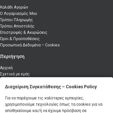
Καλάθι Αγορών
Ο Λογαριασμός Μου
Τρόποι Πληρωμής
Τρόποι Αποστολής
Επιστροφές & Ακυρώσεις
Όροι & Προϋποθέσεις
Προσωπικά Δεδομένα – Cookies
Περιήγηση
Αρχική
Σχετικά με εμάς
Καταστήματα
Διαχείριση Συγκατάθεσης – Cookies Policy
Προϊόντα
Κατάλογος επίπλων MSA
Για να παρέχουμε τις καλύτερες εμπειρίες,
Nέα – Προτάσεις
χρησιμοποιούμε τεχνολογίες όπως τα cookies για να
Επικοινωνία
αποθηκεύουμε και/ή να έχουμε πρόσβαση σε