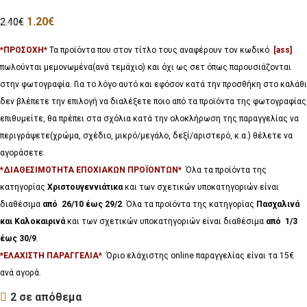
1.20
€
2.40
€
*ΠΡΟΣΟΧΗ*
Τα προϊόντα που στον τίτλο τους αναφέρουν τον κωδικό
[ass]
πωλούνται μεμονωμένα(ανά τεμάχιο) και όχι ως σετ όπως παρουσιάζονται
στην φωτογραφία. Για το λόγο αυτό και εφόσον κατά την προσθήκη στο καλάθι
δεν βλέπετε την επιλογή να διαλέξετε ποιο από τα προϊόντα της φωτογραφίας
επιθυμείτε, θα πρέπει στα σχόλια κατά την ολοκλήρωση της παραγγελίας να
περιγράψετε(χρώμα, σχέδιο, μικρό/μεγάλο, δεξί/αριστερό, κ.α.) θέλετε να
αγοράσετε.
*ΔΙΑΘΕΣΙΜΟΤΗΤΑ ΕΠΟΧΙΑΚΩΝ ΠΡΟΪΟΝΤΩΝ*
Όλα τα προϊόντα της
κατηγορίας
Χριστουγεννιάτικα
και των σχετικών υποκατηγοριών είναι
διαθέσιμα
από 26/10 έως 29/2
. Όλα τα προϊόντα της κατηγορίας
Πασχαλινά
και Καλοκαιρινά
και των σχετικών υποκατηγοριών είναι διαθέσιμα
από 1/3
έως 30/9
.
*ΕΛΑΧΙΣΤΗ ΠΑΡΑΓΓΕΛΙΑ*
Όριο ελάχιστης online παραγγελίας είναι τα 15€
ανά αγορά.
2 σε απόθεμα