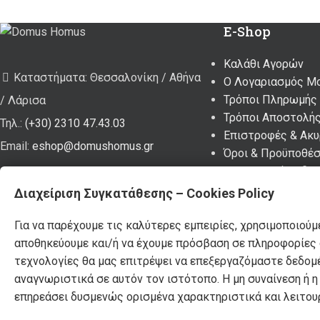
E-Shop
Καλάθι Αγορών
Καταστήματα: Θεσσαλονίκη / Αθήνα
Ο Λογαριασμός Μ
Τρόποι Πληρωμής
/ Λάρισα
Τρόποι Αποστολή
Τηλ.:
(+30) 2310 47.43.03
Επιστροφές & Ακ
Email:
eshop@domushomus.gr
Όροι & Προϋποθέσ
Προσωπικά Δεδομ
Διαχείριση Συγκατάθεσης – Cookies Policy
DOMUS HOMUS
2023. developed by
PYLARINOS Advertising
Για να παρέχουμε τις καλύτερες εμπειρίες, χρησιμοποιούμ
αποθηκεύουμε και/ή να έχουμε πρόσβαση σε πληροφορίες σ
τεχνολογίες θα μας επιτρέψει να επεξεργαζόμαστε δεδομ
αναγνωριστικά σε αυτόν τον ιστότοπο. Η μη συναίνεση ή 
επηρεάσει δυσμενώς ορισμένα χαρακτηριστικά και λειτουρ