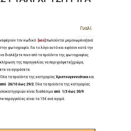
Γυαλί
 αναφέρουν τον κωδικό
[ass]
πωλούνται μεμονωμένα(ανά
στην φωτογραφία. Για το λόγο αυτό και εφόσον κατά την
 να διαλέξετε ποιο από τα προϊόντα της φωτογραφίας
λοκλήρωση της παραγγελίας να περιγράψετε(χρώμα,
έλετε να αγοράσετε.
*
Όλα τα προϊόντα της κατηγορίας
Χριστουγεννιάτικα
και
από 26/10 έως 29/2
. Όλα τα προϊόντα της κατηγορίας
υποκατηγοριών είναι διαθέσιμα
από 1/3 έως 30/9
.
ne παραγγελίας είναι τα 15€ ανά αγορά.