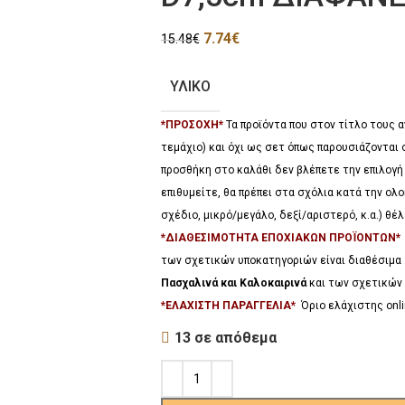
7.74
€
15.48
€
ΥΛΙΚΟ
*ΠΡΟΣΟΧΗ*
Τα προϊόντα που στον τίτλο τους
τεμάχιο) και όχι ως σετ όπως παρουσιάζονται 
προσθήκη στο καλάθι δεν βλέπετε την επιλογή
επιθυμείτε, θα πρέπει στα σχόλια κατά την ο
σχέδιο, μικρό/μεγάλο, δεξί/αριστερό, κ.α.) θ
*ΔΙΑΘΕΣΙΜΟΤΗΤΑ ΕΠΟΧΙΑΚΩΝ ΠΡΟΪΟΝΤΩΝ
των σχετικών υποκατηγοριών είναι διαθέσιμα
Πασχαλινά και Καλοκαιρινά
και των σχετικών 
*ΕΛΑΧΙΣΤΗ ΠΑΡΑΓΓΕΛΙΑ*
Όριο ελάχιστης onli
13 σε απόθεμα