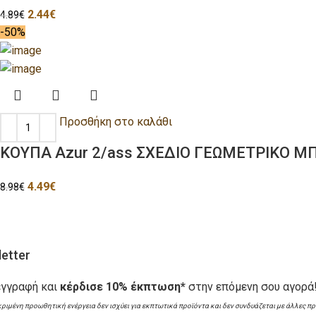
2.44
€
4.89
€
-50%
Προσθήκη στο καλάθι
ΚΟΥΠΑ Azur 2/ass ΣΧΕΔΙΟ ΓΕΩΜΕΤΡΙΚΟ ΜΠ
4.49
€
8.98
€
etter
εγγραφή και
κέρδισε 10% έκπτωση*
στην επόμενη σου αγορά
κριμένη προωθητική ενέργεια δεν ισχύει για εκπτωτικά προϊόντα και δεν συνδυάζεται με άλλες π