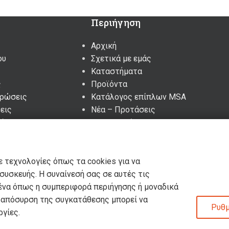
Περιήγηση
Αρχική
ου
Σχετικά με εμάς
Καταστήματα
ς
Προϊόντα
υρώσεις
Κατάλογος επίπλων MSA
εις
Nέα – Προτάσεις
ένα – Cookies
Επικοινωνία
ε τεχνολογίες όπως τα cookies για να
υσκευής. Η συναίνεσή σας σε αυτές τις
ένα όπως η συμπεριφορά περιήγησης ή μοναδικά
η απόσυρση της συγκατάθεσης μπορεί να
Ρυθμ
γίες.