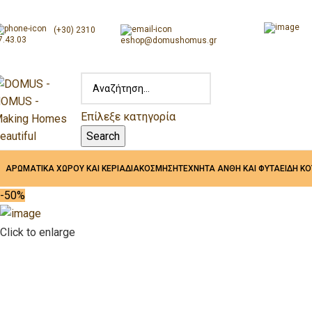
(+30) 2310
7.43.03
eshop@domushomus.gr
Επίλεξε κατηγορία
Search
ΑΡΩΜΑΤΙΚΑ ΧΩΡΟΥ ΚΑΙ ΚΕΡΙΑ
ΔΙΑΚΟΣΜΗΣΗ
ΤΕΧΝΗΤΑ ΑΝΘΗ ΚΑΙ ΦΥΤΑ
ΕΙΔΗ Κ
-50%
Click to enlarge