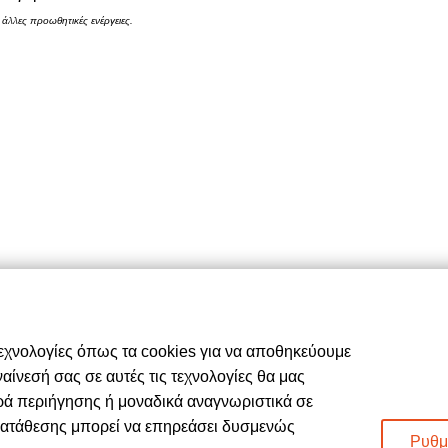
 άλλες προωθητικές ενέργειες.
Περιήγηση
ν
Αρχική
ς Μου
Σχετικά με εμάς
ωμής
Καταστήματα
ολής
Προϊόντα
 Ακυρώσεις
Κατάλογος επίπλων MSA
οθέσεις
Nέα – Προτάσεις
δομένα – Cookies
Επικοινωνία
τεχνολογίες όπως τα cookies για να αποθηκεύουμε
ίνεσή σας σε αυτές τις τεχνολογίες θα μας
ρά περιήγησης ή μοναδικά αναγνωριστικά σε
κατάθεσης μπορεί να επηρεάσει δυσμενώς
Ρυθμ