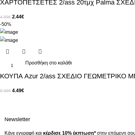
ΧΑΡΤΟΠΕΤΣΕΤΕΣ 2/ass 20τμχ Palma ΣΧΕ
2.44
€
4.89
€
-50%
Προσθήκη στο καλάθι
ΚΟΥΠΑ Azur 2/ass ΣΧΕΔΙΟ ΓΕΩΜΕΤΡΙΚΟ Μ
4.49
€
8.98
€
Newsletter
Κάνε εγγραφή και
κέρδισε 10% έκπτωση*
στην επόμενη σου