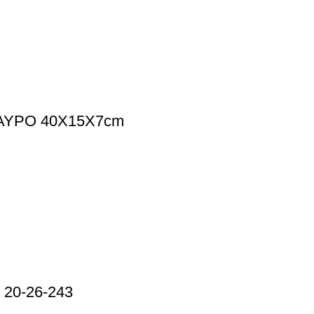
ΑΥΡΟ 40Χ15Χ7cm
20-26-243