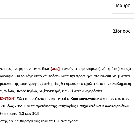
Μαύρο
Σίδηρος
τλο τους αναφέρουν τον κωδικό
[ass]
πωλούνται μεμονωμένα(ανά τεμάχιο) και όχι
γραφία. Για το λόγο αυτό και εφόσον κατά την προσθήκη στο καλάθι δεν βλέπετε
 προϊόντα της φωτογραφίας επιθυμείτε, θα πρέπει στα σχόλια κατά την ολοκλήρωση
 σχέδιο, μικρό/μεγάλο, δεξί/αριστερό, κ.α.) θέλετε να αγοράσετε.
ΟΪΟΝΤΩΝ*
Όλα τα προϊόντα της κατηγορίας
Χριστουγεννιάτικα
και των σχετικών
/10 έως 29/2
. Όλα τα προϊόντα της κατηγορίας
Πασχαλινά και Καλοκαιρινά
και
αθέσιμα
από 1/3 έως 30/9
.
ιστης online παραγγελίας είναι τα 15€ ανά αγορά.