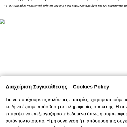
* Η συγκεκριμένη προωθητική ενέργεια δεν ισχύει για εκπτωτικά προϊόντα και δεν συνδυάζεται με
E-Shop
Καλάθι Αγορώ
Καταστήματα: Θεσσαλονίκη / Αθήνα /
Ο Λογαριασμό
Τρόποι Πληρ
Λάρισα
Τρόποι Αποστ
Τηλ.:
(+30) 2310 47.43.03
Επιστροφές &
Email:
eshop@domushomus.gr
Όροι & Προϋπ
Προσωπικά Δε
Διαχείριση Συγκατάθεσης – Cookies Policy
DOMUS HOMUS
2023. developed by
PYLARINOS Advertising
Για να παρέχουμε τις καλύτερες εμπειρίες, χρησιμοποιούμε 
και/ή να έχουμε πρόσβαση σε πληροφορίες συσκευής. Η συνα
επιτρέψει να επεξεργαζόμαστε δεδομένα όπως η συμπεριφο
αυτόν τον ιστότοπο. Η μη συναίνεση ή η απόσυρση της συγ