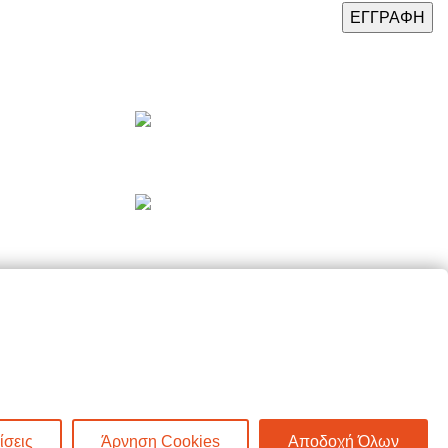
Πρόσφατα Άρθρα
Τελικές χειμερινές εκπτώσεις
-50% σε όλα τα προϊόντα!
Βρείτε όλα τα πασχαλινά μας
είδη σε -50% έκπτωση!
ίσεις
Άρνηση Cookies
Αποδοχή Όλων