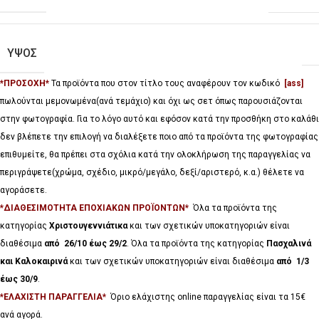
ΥΨΟΣ
*ΠΡΟΣΟΧΗ*
Τα προϊόντα που στον τίτλο τους αναφέρουν τον κωδικό
[ass]
πωλούνται μεμονωμένα(ανά τεμάχιο) και όχι ως σετ όπως παρουσιάζονται
στην φωτογραφία. Για το λόγο αυτό και εφόσον κατά την προσθήκη στο καλάθι
δεν βλέπετε την επιλογή να διαλέξετε ποιο από τα προϊόντα της φωτογραφίας
επιθυμείτε, θα πρέπει στα σχόλια κατά την ολοκλήρωση της παραγγελίας να
περιγράψετε(χρώμα, σχέδιο, μικρό/μεγάλο, δεξί/αριστερό, κ.α.) θέλετε να
αγοράσετε.
*ΔΙΑΘΕΣΙΜΟΤΗΤΑ ΕΠΟΧΙΑΚΩΝ ΠΡΟΪΟΝΤΩΝ*
Όλα τα προϊόντα της
κατηγορίας
Χριστουγεννιάτικα
και των σχετικών υποκατηγοριών είναι
διαθέσιμα
από 26/10 έως 29/2
. Όλα τα προϊόντα της κατηγορίας
Πασχαλινά
και Καλοκαιρινά
και των σχετικών υποκατηγοριών είναι διαθέσιμα
από 1/3
έως 30/9
.
*ΕΛΑΧΙΣΤΗ ΠΑΡΑΓΓΕΛΙΑ*
Όριο ελάχιστης online παραγγελίας είναι τα 15€
ανά αγορά.