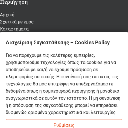
Περιήγηση
Αρχική
Σχετικά με εμάς
Καταστήματα
Προϊόντα
Διαχείριση Συγκατάθεσης – Cookies Policy
Κατάλογος επίπλων MSA
Nέα – Προτάσεις
Για να παρέχουμε τις καλύτερες εμπειρίες,
Επικοινωνία
χρησιμοποιούμε τεχνολογίες όπως τα cookies για να
αποθηκεύουμε και/ή να έχουμε πρόσβαση σε
Πρόσφατα Άρθρα
πληροφορίες συσκευής. Η συναίνεσή σας σε αυτές τις
Τελικές χειμερινές εκπτώσεις -50% σε όλα τα
τεχνολογίες θα μας επιτρέψει να επεξεργαζόμαστε
προϊόντα!
δεδομένα όπως η συμπεριφορά περιήγησης ή μοναδικά
αναγνωριστικά σε αυτόν τον ιστότοπο. Η μη συναίνεση
ή η απόσυρση της συγκατάθεσης μπορεί να επηρεάσει
Βρείτε όλα τα πασχαλινά μας είδη σε -50%
δυσμενώς ορισμένα χαρακτηριστικά και λειτουργίες.
έκπτωση!
DOMUS HOMUS
2023. developed by
PYLARINOS Advertising
Ρυθμίσεις