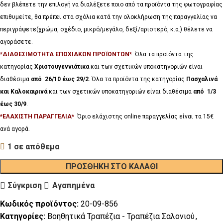
δεν βλέπετε την επιλογή να διαλέξετε ποιο από τα προϊόντα της φωτογραφίας
επιθυμείτε, θα πρέπει στα σχόλια κατά την ολοκλήρωση της παραγγελίας να
περιγράψετε(χρώμα, σχέδιο, μικρό/μεγάλο, δεξί/αριστερό, κ.α.) θέλετε να
αγοράσετε.
*ΔΙΑΘΕΣΙΜΟΤΗΤΑ ΕΠΟΧΙΑΚΩΝ ΠΡΟΪΟΝΤΩΝ*
Όλα τα προϊόντα της
κατηγορίας
Χριστουγεννιάτικα
και των σχετικών υποκατηγοριών είναι
διαθέσιμα
από 26/10 έως 29/2
. Όλα τα προϊόντα της κατηγορίας
Πασχαλινά
και Καλοκαιρινά
και των σχετικών υποκατηγοριών είναι διαθέσιμα
από 1/3
έως 30/9
.
*ΕΛΑΧΙΣΤΗ ΠΑΡΑΓΓΕΛΙΑ*
Όριο ελάχιστης online παραγγελίας είναι τα 15€
ανά αγορά.
1 σε απόθεμα
ΠΡΟΣΘΉΚΗ ΣΤΟ ΚΑΛΆΘΙ
Σύγκριση
Αγαπημένα
Κωδικός προϊόντος:
20-09-856
Κατηγορίες:
Βοηθητικά Τραπέζια - Τραπέζια Σαλονιού
,