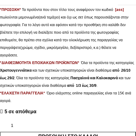
*ΠΡΟΣΟΧΗ*
Τα προϊόντα που στον τίτλο τους αναφέρουν τον κωδικό
[ass]
πωλούνται μεμονωμένα(ανά τεμάχιο) και όχι ως σετ όπως παρουσιάζονται στην
φωτογραφία. Για το λόγο αυτό και εφόσον κατά την προσθήκη στο καλάθι δεν
βλέπετε την επιλογή να διαλέξετε ποιο από τα προϊόντα της φωτογραφίας
επιθυμείτε, θα πρέπει στα σχόλια κατά την ολοκλήρωση της παραγγελίας να
περιγράψετε(χρώμα, σχέδιο, μικρό/μεγάλο, δεξί/αριστερό, κ.α.) θέλετε να
αγοράσετε.
*ΔΙΑΘΕΣΙΜΟΤΗΤΑ ΕΠΟΧΙΑΚΩΝ ΠΡΟΪΟΝΤΩΝ*
Όλα τα προϊόντα της κατηγορίας
Χριστουγεννιάτικα
και των σχετικών υποκατηγοριών είναι διαθέσιμα
από 26/10
έως 29/2
. Όλα τα προϊόντα της κατηγορίας
Πασχαλινά και Καλοκαιρινά
και των
σχετικών υποκατηγοριών είναι διαθέσιμα
από 1/3 έως 30/9
.
*ΕΛΑΧΙΣΤΗ ΠΑΡΑΓΓΕΛΙΑ*
Όριο ελάχιστης online παραγγελίας είναι τα 15€ ανά
αγορά.
5 σε απόθεμα