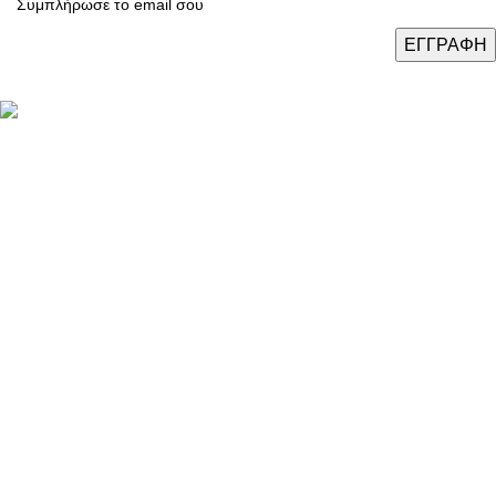
Καταστήματα: Θεσσαλονίκη / Αθήνα / Λάρισα
Τηλ.:
(+30) 2310 47.43.03
Email:
eshop@domushomus.gr
E-Shop
Καλάθι Αγορών
Ο Λογαριασμός Μου
Τρόποι Πληρωμής