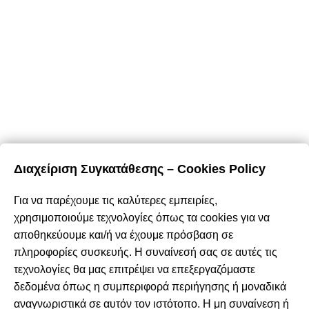
Τρόποι Αποστολής
Επιστροφές & Ακυρώσεις
Όροι & Προϋποθέσεις
Προσωπικά Δεδομένα – Cookies
Περιήγηση
Αρχική
Σχετικά με εμάς
Καταστήματα
Διαχείριση Συγκατάθεσης – Cookies Policy
Προϊόντα
Κατάλογος επίπλων MSA
Για να παρέχουμε τις καλύτερες εμπειρίες,
Nέα – Προτάσεις
χρησιμοποιούμε τεχνολογίες όπως τα cookies για να
Επικοινωνία
αποθηκεύουμε και/ή να έχουμε πρόσβαση σε
πληροφορίες συσκευής. Η συναίνεσή σας σε αυτές τις
Πρόσφατα Άρθρα
τεχνολογίες θα μας επιτρέψει να επεξεργαζόμαστε
Τελικές χειμερινές εκπτώσεις -50% σε όλα τα
δεδομένα όπως η συμπεριφορά περιήγησης ή μοναδικά
προϊόντα!
αναγνωριστικά σε αυτόν τον ιστότοπο. Η μη συναίνεση ή