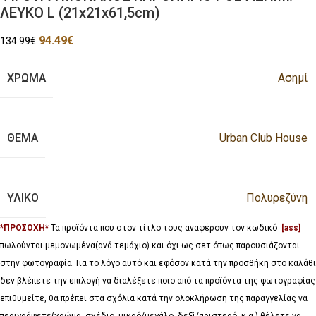
ΛΕΥΚΟ L (21x21x61,5cm)
94.49
€
134.99
€
ΧΡΩΜΑ
Ασημί
ΘΕΜΑ
Urban Club House
ΥΛΙΚΟ
Πολυρεζύνη
*ΠΡΟΣΟΧΗ*
Τα προϊόντα που στον τίτλο τους αναφέρουν τον κωδικό
[ass]
πωλούνται μεμονωμένα(ανά τεμάχιο) και όχι ως σετ όπως παρουσιάζονται
στην φωτογραφία. Για το λόγο αυτό και εφόσον κατά την προσθήκη στο καλάθι
δεν βλέπετε την επιλογή να διαλέξετε ποιο από τα προϊόντα της φωτογραφίας
επιθυμείτε, θα πρέπει στα σχόλια κατά την ολοκλήρωση της παραγγελίας να
περιγράψετε(χρώμα, σχέδιο, μικρό/μεγάλο, δεξί/αριστερό, κ.α.) θέλετε να