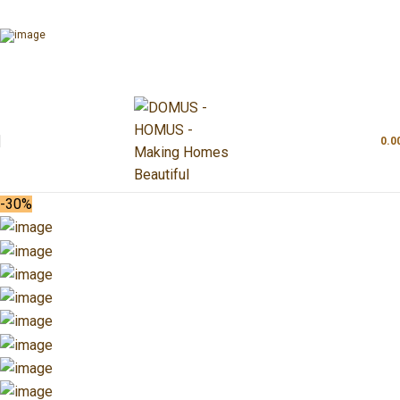
0.0
-30%