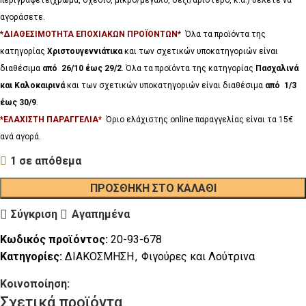
αγοράσετε.
*ΔΙΑΘΕΣΙΜΟΤΗΤΑ ΕΠΟΧΙΑΚΩΝ ΠΡΟΪΟΝΤΩΝ*
Όλα τα προϊόντα της
κατηγορίας
Χριστουγεννιάτικα
και των σχετικών υποκατηγοριών είναι
διαθέσιμα
από 26/10 έως 29/2
. Όλα τα προϊόντα της κατηγορίας
Πασχαλινά
και Καλοκαιρινά
και των σχετικών υποκατηγοριών είναι διαθέσιμα
από 1/3
έως 30/9
.
*ΕΛΑΧΙΣΤΗ ΠΑΡΑΓΓΕΛΙΑ*
Όριο ελάχιστης online παραγγελίας είναι τα 15€
ανά αγορά.
1 σε απόθεμα
ΠΡΟΣΘΉΚΗ ΣΤΟ ΚΑΛΆΘΙ
Σύγκριση
Αγαπημένα
Κωδικός προϊόντος:
20-93-678
Κατηγορίες:
ΔΙΑΚΟΣΜΗΣΗ
,
Φιγούρες και Λούτρινα
Κοινοποίηση:
Σχετικά προϊόντα