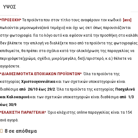
ΥΨΟΣ
*ΠΡΟΣΟΧΗ*
Τα προϊόντα που στον τίτλο τους αναφέρουν τον κωδικό
[ass]
πωλούνται μεμονωμένα(ανά τεμάχιο) και όχι ως σετ όπως παρουσιάζονται
στην φωτογραφία. Για το λόγο αυτό και εφόσον κατά την προσθήκη στο καλάθι
δεν βλέπετε την επιλογή να διαλέξετε ποιο από τα προϊόντα της φωτογραφίας
επιθυμείτε, θα πρέπει στα σχόλια κατά την ολοκλήρωση της παραγγελίας να
περιγράψετε(χρώμα, σχέδιο, μικρό/μεγάλο, δεξί/αριστερό, κ.α.) θέλετε να
αγοράσετε.
*ΔΙΑΘΕΣΙΜΟΤΗΤΑ ΕΠΟΧΙΑΚΩΝ ΠΡΟΪΟΝΤΩΝ*
Όλα τα προϊόντα της
κατηγορίας
Χριστουγεννιάτικα
και των σχετικών υποκατηγοριών είναι
διαθέσιμα
από 26/10 έως 29/2
. Όλα τα προϊόντα της κατηγορίας
Πασχαλινά
και Καλοκαιρινά
και των σχετικών υποκατηγοριών είναι διαθέσιμα
από 1/3
έως 30/9
.
*ΕΛΑΧΙΣΤΗ ΠΑΡΑΓΓΕΛΙΑ*
Όριο ελάχιστης online παραγγελίας είναι τα 15€
ανά αγορά.
8 σε απόθεμα