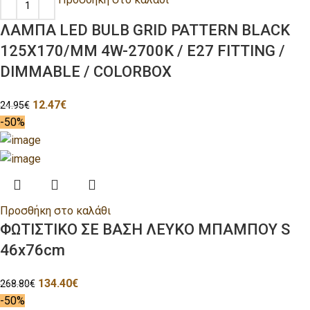
ΛΑΜΠΑ LED BULB GRID PATTERN BLACK
125X170/MM 4W-2700K / E27 FITTING /
DIMMABLE / COLORBOX
12.47
€
24.95
€
-50%
Προσθήκη στο καλάθι
ΦΩΤΙΣΤΙΚΟ ΣΕ ΒΑΣΗ ΛΕΥΚΟ ΜΠΑΜΠΟΥ S
46x76cm
134.40
€
268.80
€
-50%