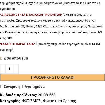
περιγράψετε(χρώμα, σχέδιο, μικρό/μεγάλο, δεξί/αριστερό, κ.α.) θέλετε να
αγοράσετε.
*ΔΙΑΘΕΣΙΜΟΤΗΤΑ ΕΠΟΧΙΑΚΩΝ ΠΡΟΪΟΝΤΩΝ*
Όλα τα προϊόντα της
κατηγορίας
Χριστουγεννιάτικα
και των σχετικών υποκατηγοριών είναι
διαθέσιμα
από 26/10 έως 29/2
. Όλα τα προϊόντα της κατηγορίας
Πασχαλινά
και Καλοκαιρινά
και των σχετικών υποκατηγοριών είναι διαθέσιμα
από 1/3
έως 30/9
.
*ΕΛΑΧΙΣΤΗ ΠΑΡΑΓΓΕΛΙΑ*
Όριο ελάχιστης online παραγγελίας είναι τα 15€
ανά αγορά.
2 σε απόθεμα
ΠΡΟΣΘΉΚΗ ΣΤΟ ΚΑΛΆΘΙ
Σύγκριση
Αγαπημένα
Κωδικός προϊόντος:
20-08-568
Κατηγορίες:
ΦΩΤΙΣΜΟΣ
,
Φωτιστικά Οροφής