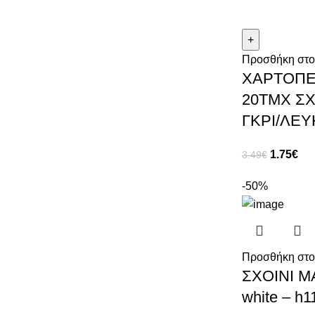
Προσθήκη στο
ΧΑΡΤΟΠΕΤ
20ΤΜΧ ΣΧ
ΓΚΡΙ/ΛΕΥ
1.75
€
3.49
€
-50%
Προσθήκη στο
ΣΧΟΙΝΙ Μ
white – h