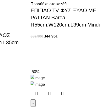
Προσθήκη στο καλάθι
ΕΠΙΠΛΟ TV ΦΥΣ ΞΥΛΟ ΜΕ
ΡΑΤΤΑΝ Barea,
H55cm,W120cm,L39cm Mindi
ΕΛΟΣ
344.95
€
689.90
€
m L35cm
-50%