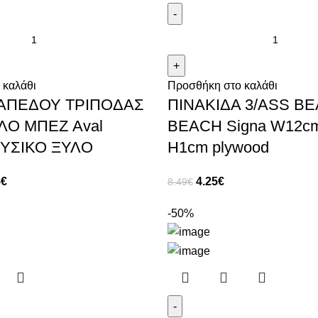
 καλάθι
Προσθήκη στο καλάθι
ΑΠΕΔΟΥ ΤΡΙΠΟΔΑΣ
ΠΙΝΑΚΙΔΑ 3/ASS Β
ΛΟ ΜΠΕΖ Aval
BEACH Signa W12c
ΥΣΙΚΟ ΞΥΛΟ
H1cm plywood
5
€
4.25
€
8.49
€
-50%