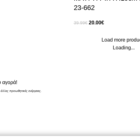
23-662
20.00
€
39.99
€
Load more produ
Loading...
 αγορά!
 άλλες προωθητικές ενέργειες.
Περιήγηση
ν
Αρχική
ς Μου
Σχετικά με εμάς
ωμής
Καταστήματα