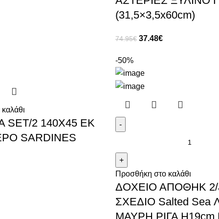
ΑΣΤΕΡΙΕΣ ΞΥΛΙΝΟ Γ
(31,5×3,5x60cm)
37.48
€
74.95
€
-50%
 καλάθι
 SET/2 140Χ45 ΕΚ
ΡΟ SΑRDΙΝΕS
Προσθήκη στο καλάθι
ΔΟΧΕΙΟ ΑΠΟΘΗΚ 2/
ΣΧΕΔΙΟ Salted Sea 
ΜΑΥΡΗ ΡΙΓΑ H19cm 