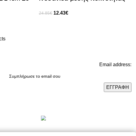
12.43
€
24.85
€
cts
Email address:
Πρόσφατα Άρθρα
Τελικές χειμερινές εκπτώσεις
-50% σε όλα τα προϊόντα!