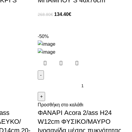
ΚΡΙ S
ΜΠΑΜΠΟΥ S 46x76cm
134.40
€
268.80
€
-50%
Προσθήκη στο καλάθι
ass
ΦΑΝΑΡΙ Acora 2/ass H24
ΛΕΥΚΟ/
W12cm ΦΥΣΙΚΟ/ΜΑΥΡΟ
D14cm 20-
Ινοσανίδα μέσης πυκνότητας