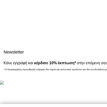
Newsletter
Κάνε εγγραφή και
κέρδισε 10% έκπτωση*
στην επόμενη σου
* Η συγκεκριμένη προωθητική ενέργεια δεν ισχύει για εκπτωτικά προϊόντα και δεν συνδυάζεται με
E-Shop
Καλάθι Αγορώ
Καταστήματα: Θεσσαλονίκη / Αθήνα /
Ο Λογαριασμό
Τρόποι Πληρ
Λάρισα