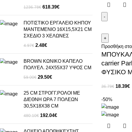
618.39
€
1236.78
€
ΠΟΤΙΣΤΙΚΟ ΕΡΓΑΛΕΙΟ ΚΗΠΟΥ
ΜΑΝΤΕΜΕΝΙΟ 16Χ15,5Χ21 CM
ΣΧΕΔΙΟ 3 ΧΕΛΩΝΕΣ
2.48
€
4.97
€
Προσθήκη στο
ΜΠΟΥΚΑΛ
BROWN ΚΩΝΙΚΟ ΚΑΠΕΛΟ
carrier P
ΠΟΛΥΕΛ. 24X55X37 ΥΨΟΣ CM
ΦΥΣΙΚΟ 
29.50
€
59.00
€
18.39
€
36.79
€
25 CM ΣΤΡΟΓΓ.ΡΟΛΟΙ ΜΕ
-50%
ΔΙΕΘΝΗ ΩΡΑ 7 ΠΟΛΕΩΝ
30,5X18X38 CM
192.04
€
480.10
€
ΔΟΧΕΙΟ ΑΠΟΘΗΚΕΥΣΗΣ