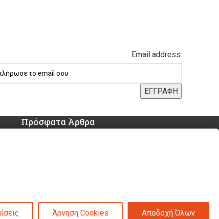
Email address:
Πρόσφατα Άρθρα
Τελικές χειμερινές
εκπτώσεις -50% σε όλα τα
προϊόντα!
Βρείτε όλα τα πασχαλινά
μας είδη σε -50% έκπτωση!
ίσεις
Άρνηση Cookies
Αποδοχή Όλων