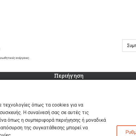
!
ροωθητικές ενέργειες.
Περιήγηση
Αρχική
ου
Σχετικά με εμάς
Καταστήματα
ε τεχνολογίες όπως τα cookies για να
ς
Προϊόντα
υσκευής. Η συναίνεσή σας σε αυτές τις
υρώσεις
Κατάλογος επίπλων MSA
ένα όπως η συμπεριφορά περιήγησης ή μοναδικά
εις
Nέα – Προτάσεις
η απόσυρση της συγκατάθεσης μπορεί να
Ρυθμ
ένα – Cookies
Επικοινωνία
γίες.