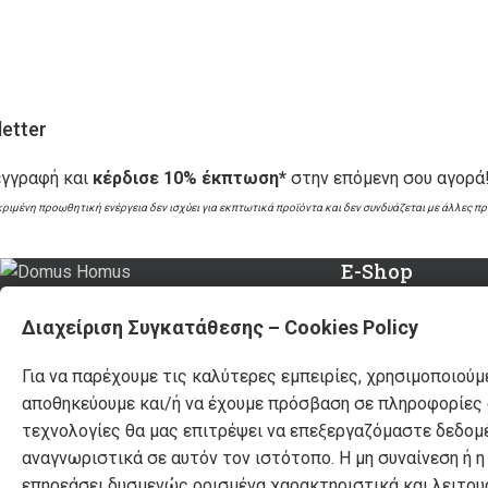
etter
εγγραφή και
κέρδισε 10% έκπτωση*
στην επόμενη σου αγορά
κριμένη προωθητική ενέργεια δεν ισχύει για εκπτωτικά προϊόντα και δεν συνδυάζεται με άλλες π
E-Shop
Καλάθι Αγορών
Διαχείριση Συγκατάθεσης – Cookies Policy
Καταστήματα: Θεσσαλονίκη / Αθήνα
Ο Λογαριασμός Μ
Τρόποι Πληρωμής
Για να παρέχουμε τις καλύτερες εμπειρίες, χρησιμοποιούμ
/ Λάρισα
Τρόποι Αποστολή
αποθηκεύουμε και/ή να έχουμε πρόσβαση σε πληροφορίες σ
Τηλ.:
(+30) 2310 47.43.03
Επιστροφές & Ακ
τεχνολογίες θα μας επιτρέψει να επεξεργαζόμαστε δεδομ
Email:
eshop@domushomus.gr
Όροι & Προϋποθέσ
αναγνωριστικά σε αυτόν τον ιστότοπο. Η μη συναίνεση ή 
Προσωπικά Δεδομ
επηρεάσει δυσμενώς ορισμένα χαρακτηριστικά και λειτουρ