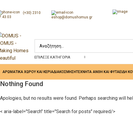
(+30) 2310
7.43.03
eshop@domushomus.gr
ΕΠΊΛΕΞΕ ΚΑΤΗΓΟΡΊΑ
ΑΡΩΜΑΤΙΚΑ ΧΩΡΟΥ ΚΑΙ ΚΕΡΙΑ
ΔΙΑΚΟΣΜΗΣΗ
ΤΕΧΝΗΤΑ ΑΝΘΗ ΚΑΙ ΦΥΤΑ
ΕΙΔΗ Κ
Nothing Found
Apologies, but no results were found. Perhaps searching will help
< aria-label="Search" title="Search for posts" required/>